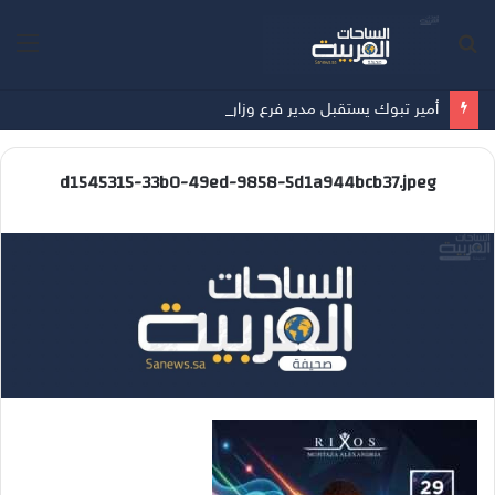
بحث
الق
عن
أمير تبوك يستقبل مدير فرع وزارة الرياضة بالمنطقة
d1545315-33b0-49ed-9858-5d1a944bcb37.jpeg