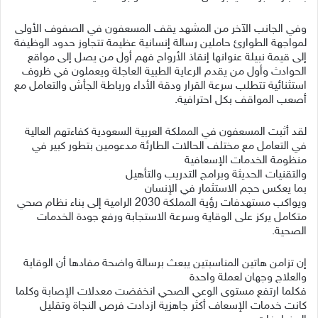
وفي الجانب الآخر من المشهد يقف المسعفون في الصفوف الأولى
لمواجهة الطوارئ حاملين رسالة إنسانية عظيمة تتجاوز حدود الوظيفة
إلى قيمة نبيلة عنوانها إنقاذ الأرواح فهم أول من يصل إلى مواقع
الحوادث وأول من يقدم الرعاية الطبية العاجلة ويعملون في ظروف
استثنائية تتطلب سرعة القرار ودقة الأداء ورباطة الجأش والتعامل مع
أصعب المواقف بكل احترافية.
لقد أثبت المسعفون في المملكة العربية السعودية كفاءتهم العالية
في التعامل مع مختلف الحالات الطارئة مدعومين بتطور كبير في
منظومة الخدمات الإسعافية
والتقنيات الحديثة وبرامج التدريب والتأهيل
بما يعكس حجم الاستثمار في الإنسان
ويواكب مستهدفات رؤية المملكة 2030 الرامية إلى بناء نظام صحي
متكامل يركز على الوقاية وسرعة الاستجابة ورفع جودة الخدمات
الصحية.
إن تزامن هاتين المناسبتين يبعث برسالة واضحة مفادها أن الوقاية
والعلاج وجهان لعملة واحدة
فكلما ارتفع مستوى الوعي الصحي انخفضت معدلات الإصابة وكلما
كانت خدمات الإسعاف أكثر جاهزية ازدادت فرص النجاة وتقليل