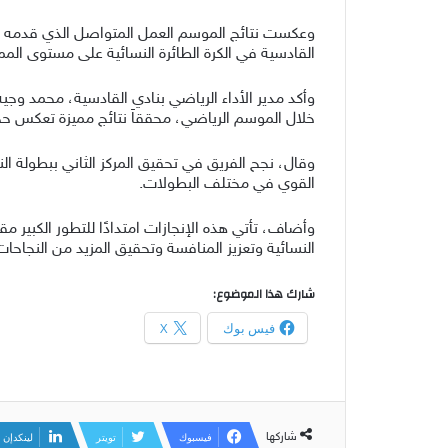
وعكست نتائج الموسم العمل المتواصل الذي قدمه الج
القادسية في الكرة الطائرة النسائية على مستوى المم
وأكد مدير الأداء الرياضي بنادي القادسية، محمد وج
خلال الموسم الرياضي، محققاََ نتائج مميزة تعكس حج
وقال، نجح الفريق في تحقيق المركز الثاني ببطولة ا
القوي في مختلف البطولات.
وأضاف، تأتي هذه الإنجازات امتدادًا للتطور الكبير م
النسائية وتعزيز المنافسة وتحقيق المزيد من النجاحات
شارك هذا الموضوع:
فيس بوك
X
شاركها
فيسبوك
تويتر
لينكدإن