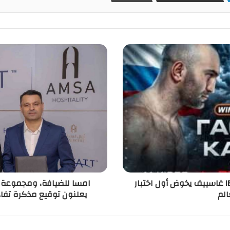
تغيير مفاجئ في النزال الرئيسي لـ IBA Pro 19 غاسييف يخوض أول اختبار
امسا للضيافة، ومجموعة آر
الم
يعلنون توقيع مذكرة تفاه