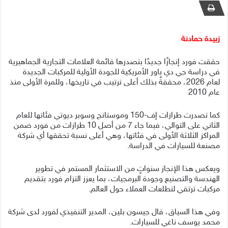
زبيدة حمادنة
حققت فورد إنجازًا جديدًا بتصدرها قائمة العلامات التجارية الجماهيرية
في دراسة جي دي باور الأمريكية للجودة الأولية للمركبات الجديدة
لعام 2026، محققةً بذلك أعلى ترتيب في تاريخها، وللمرة الأولى منذ
عام 2010
كما تصدرت طرازات إف-150 وموستانج وسوبر ديوتي فئاتها للعام
الثاني على التوالي، فيما جاء 7 من أصل 10 طرازات من فورد ضمن
المراكز الثلاثة الأولى في فئاتها، وهي أعلى نسبة تحققها أي شركة
مصنعة للسيارات في الدراسة.
ويعكس هذا الإنجاز سنواتٍ من الاستثمار المستمر في تطوير
الهندسة والتصنيع وجودة البرمجيات، بما يعزز التزام فورد بتقديم
مركبات ترتقي لتطلعات العملاء حول العالم.
وفي هذا السياق، قال جيسون بلين، المدير التنفيذي لفورد لدى شركة
محمد يوسف ناغي للسيارات.