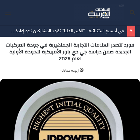
بحث
الق
عن
في أمسيةٍ استثنائية.. “القيم العليا” تقود المشاركين نحو إعادة تعريف معايير اختيار شريك الحياة
فورد تتصدر العلامات التجارية الجماهيرية في جودة المركبات
الجديدة ضمن دراسة جي دي باور الأمريكية للجودة الأولية
لعام 2026
زبيده حمادنه