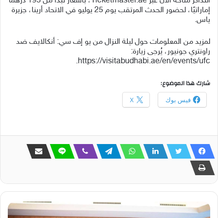
التذاكر متاحة الآن عبر Ticketmaster.ae، بأسعار تبدأ من 195 درهمًا
إماراتيًا، لحضور الحدث المرتقب يوم 25 يوليو في الاتحاد أرينا، جزيرة
ياس.
لمزيد من المعلومات حول ليلة النزال من يو إف سي: أنكالايف ضد
راونتري جونيور، يُرجى زيارة:
https://visitabudhabi.ae/en/events/ufc.
شارك هذا الموضوع:
فيس بوك
X