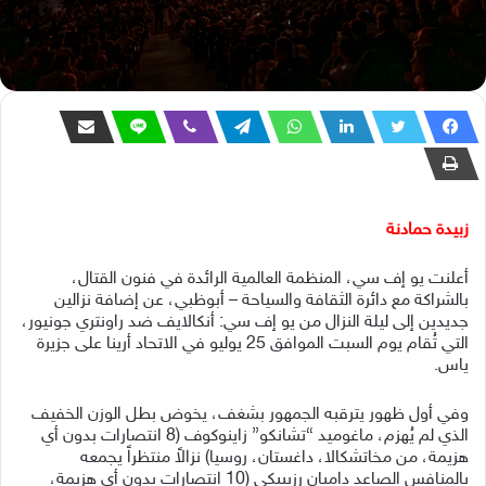
زبيدة حمادنة
أعلنت يو إف سي، المنظمة العالمية الرائدة في فنون القتال،
بالشراكة مع دائرة الثقافة والسياحة – أبوظبي، عن إضافة نزالين
جديدين إلى ليلة النزال من يو إف سي: أنكالايف ضد راونتري جونيور،
التي تُقام يوم السبت الموافق 25 يوليو في الاتحاد أرينا على جزيرة
ياس.
وفي أول ظهور يترقبه الجمهور بشغف، يخوض بطل الوزن الخفيف
الذي لم يُهزم، ماغوميد “تشانكو” زاينوكوف (8 انتصارات بدون أي
هزيمة، من مخاتشكالا، داغستان، روسيا) نزالاً منتظراً يجمعه
بالمنافس الصاعد داميان رزيبيكي (10 انتصارات بدون أي هزيمة،