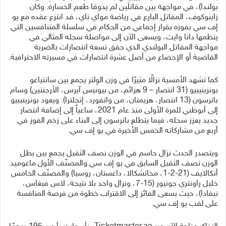
بولندا)، في مواجهة بين مقاتلَين لم يذوقا طعم الخسارة. وكان
زاينوكوف، المقاتل البارع في رياضة مواي تاي، قد انتزع عقده مع يو
إف سي بفوزه بقرار إجماعي من الحكام في سلسلة المتنافسين التي
ينظمها دانا وايت، ويسعى الآن إلى مواصلة سجله المثالي في
مواجهة المقاتل البولندي الذي حقق تسعة انتصارات بالضربة
القاضية أو الإخضاع من أصل عشرة انتصارات في مسيرته الاحترافية.
كما تشهد الأمسية نزالًا مثيرًا في وزن الوِلتر يجمع بين سانتياغو
بونزينيبيو (31 انتصار – 9 هزائم، من بيونيس آيرس، الأرجنتين) وسام
باترسون (13 انتصار، هزيمتان، من واتفورد، إنجلترا). ويعود بونزينيبيو
إلى أبوظبي للمرة الأولى منذ عام 2021، ساعياً إلى إضافة انتصار
جديد يعزز سجله، فيما يتطلع باترسون إلى البناء على زخم الفوز في
أربع من مشاركاته الخمس الأخيرة في يو إف سي.
ويتصدر الحدث نزال حاسم في الوزن نصف الثقيل يجمع بين بطل
الوزن نصف الثقيل السابق في يو إف سي والمصنّف الأول ماغوميد
أنكالايف (21-2-1، مخاتشكالا، داغستان، روسيا) والمصنّف الخامس
خليل راونتري جونيور (15-7، ونزال واحد بلا نتيجة، لاس فيغاس،
نيفادا)، حيث يسعى الفائز إلى الاقتراب خطوة من فرصة المنافسة
على لقب يو إف سي.