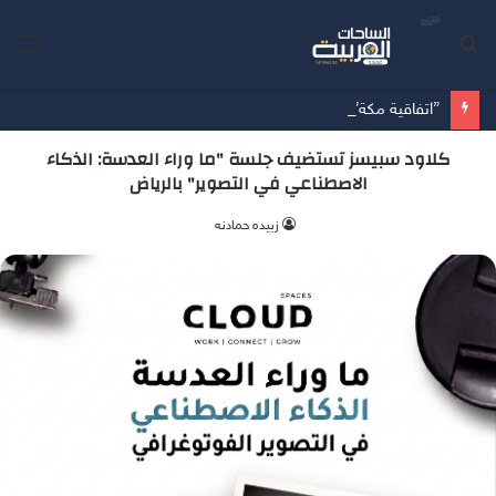
بحث
الق
عن
”اتفاقية مكة” تحالف دفاعي جديد يرسم معادلات الأمن بين الرياض وأنقرة وإسلام آباد
كلاود سبيسز تستضيف جلسة "ما وراء العدسة: الذكاء
الاصطناعي في التصوير" بالرياض
زبيده حمادنه