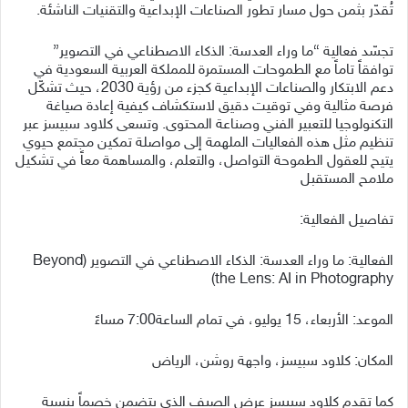
تُقدّر بثمن حول مسار تطور الصناعات الإبداعية والتقنيات الناشئة.
تجسّد فعالية “ما وراء العدسة: الذكاء الاصطناعي في التصوير”
توافقاً تاماً مع الطموحات المستمرة للمملكة العربية السعودية في
دعم الابتكار والصناعات الإبداعية كجزء من رؤية 2030، حيث تشكّل
فرصة مثالية وفي توقيت دقيق لاستكشاف كيفية إعادة صياغة
التكنولوجيا للتعبير الفني وصناعة المحتوى. وتسعى كلاود سبيسز عبر
تنظيم مثل هذه الفعاليات الملهمة إلى مواصلة تمكين مجتمع حيوي
يتيح للعقول الطموحة التواصل، والتعلم، والمساهمة معاً في تشكيل
ملامح المستقبل
تفاصيل الفعالية:
الفعالية: ما وراء العدسة: الذكاء الاصطناعي في التصوير (Beyond
the Lens: AI in Photography)
الموعد: الأربعاء، 15 يوليو، في تمام الساعة7:00 مساءً
المكان: كلاود سبيسز، واجهة روشن، الرياض
كما تقدم كلاود سبيسز عرض الصيف الذي يتضمن خصماً بنسبة