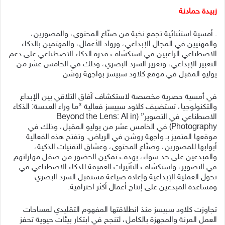
زبيدة حمادنة
. أمسية استثنائية تجمع نخبة من صنّاع المحتوى، والمصورين،
والمهنيين في المجال الإبداعي، ورواد الأعمال، والمهتمين بالذكاء
الاصطناعي الراغبين في استكشاف قدرة الذكاء الاصطناعي على دعم
التعبير الإبداعي، وتعزيز السرد البصري، وذلك في الخامس عشر من
يوليو المقبل في موقع كلاود سبيسز بواجهة روشن
في أمسية حصرية مخصصة لاستكشاف آفاق التلاقي بين الإبداع
والتكنولوجيا، تستضيف كلاود سبيسز فعالية “ما وراء العدسة: الذكاء
الاصطناعي في التصوير” (Beyond the Lens: AI in
Photography) في الخامس عشر من يوليو المقبل، وذلك في
موقعها المتميز بـ واجهة روشن في الرياض. وتفتح هذه الفعالية
أبوابها للمصورين، وصنّاع المحتوى، وعشاق التقنيات الذكية،
والمبدعين على حد سواء، بهدف تمكين الحضور من صقل مهاراتهم
في التصوير، واستكشاف التأثيرات العميقة للذكاء الاصطناعي في
تحول العملية الإبداعية وإعادة صياغة مستقبل السرد البصري
ومساعدة المبدعين على إنتاج أعمال أكثر احترافية.
تجاوزت كلاود سبيسز منذ انطلاقتها المفهوم التقليدي لمساحات
العمل المرنة والمجهزة بالكامل، لتنجح في ابتكار بيئات حيوية تحفز