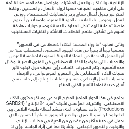
الإنتاجية، والابتكار، والعمل المشترك. وتواصل هذه المساحة القائمة
على أرقى مفاهيم الضيافة دعمها لرواد الأعمال، والمبدعين، وقادة
الفكر عبر جدول أعمال متنامٍ يزخر بالفعاليات المتخصصة، وورش
العمل، وفرص بناء العلاقات المهنية المثمرة، واضعةً بين أيديهم
منصة تفاعلية تلهم تبادل المعارف العميقة وصنع حوارات هادفة
تسهم في تشكيل ملامح القطاعات الناشئة والتقنيات المستقبلية.
وتأتي فعالية “ما وراء العدسة: الذكاء الاصطناعي في التصوير”
بصفتها جزءاً لا يتجزأ من هذه الجهود المستمرة، لتستقطب نخبة من
أبرز العقول المبدعة في المملكة العربية السعودية لمناقشة الفرص
والتحديات التي يفرضها الذكاء الاصطناعي في الفنون البصرية. وخلال
هذه الأمسية، يتاح للضيوف اكتساب رؤى عميقة حول كيفية تأثير
تقنيات الذكاء الاصطناعي على التصوير الفوتوغرافي، والارتقاء
بمسارات العمل الإبداعي، وتسريع عمليات الإنتاج، إلى جانب فتح
آفاق جديدة تماماً للتعبير الفني المبتكر
يجتمع في هذا الحوار المتميز المخرج الإبداعي ومبتكر محتوى الذكاء
الاصطناعي، والشريك المؤسس لشركة “سرد 24 للإنتاج” (SARD24
Productions) ماجد عنقاوي، الذي تجسّد أعماله طليعة التلاقي بين
التكنولوجيا والسرد البصري، والخبير المرموق هشام أبا حسين، الذي
يحمل في جعبته أكثر من عقدين من الخبرة في مجالات الإنتاج،
والترفيه، والتطوير الإبداعي، ليتشاركا معاً في إثراء الجلسة برؤى لا