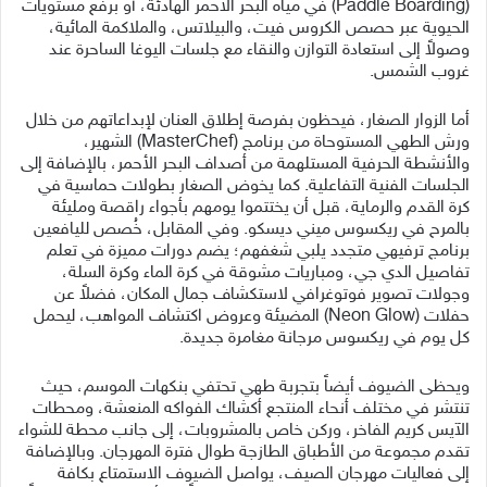
(Paddle Boarding) في مياه البحر الأحمر الهادئة، أو برفع مستويات
الحيوية عبر حصص الكروس فيت، والبيلاتس، والملاكمة المائية،
وصولاً إلى استعادة التوازن والنقاء مع جلسات اليوغا الساحرة عند
غروب الشمس.
أما الزوار الصغار، فيحظون بفرصة إطلاق العنان لإبداعاتهم من خلال
ورش الطهي المستوحاة من برنامج (MasterChef) الشهير،
والأنشطة الحرفية المستلهمة من أصداف البحر الأحمر، بالإضافة إلى
الجلسات الفنية التفاعلية. كما يخوض الصغار بطولات حماسية في
كرة القدم والرماية، قبل أن يختتموا يومهم بأجواء راقصة ومليئة
بالمرح في ريكسوس ميني ديسكو. وفي المقابل، خُصص لليافعين
برنامج ترفيهي متجدد يلبي شغفهم؛ يضم دورات مميزة في تعلم
تفاصيل الدي جي، ومباريات مشوقة في كرة الماء وكرة السلة،
وجولات تصوير فوتوغرافي لاستكشاف جمال المكان، فضلاً عن
حفلات (Neon Glow) المضيئة وعروض اكتشاف المواهب، ليحمل
كل يوم في ريكسوس مرجانة مغامرة جديدة.
ويحظى الضيوف أيضاً بتجربة طهي تحتفي بنكهات الموسم، حيث
تنتشر في مختلف أنحاء المنتجع أكشاك الفواكه المنعشة، ومحطات
الآيس كريم الفاخر، وركن خاص بالمشروبات، إلى جانب محطة للشواء
تقدم مجموعة من الأطباق الطازجة طوال فترة المهرجان. وبالإضافة
إلى فعاليات مهرجان الصيف، يواصل الضيوف الاستمتاع بكافة