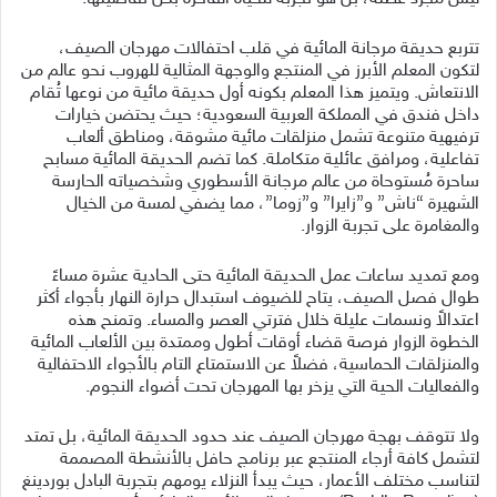
تتربع حديقة مرجانة المائية في قلب احتفالات مهرجان الصيف،
لتكون المعلم الأبرز في المنتجع والوجهة المثالية للهروب نحو عالم من
الانتعاش. ويتميز هذا المعلم بكونه أول حديقة مائية من نوعها تُقام
داخل فندق في المملكة العربية السعودية؛ حيث يحتضن خيارات
ترفيهية متنوعة تشمل منزلقات مائية مشوقة، ومناطق ألعاب
تفاعلية، ومرافق عائلية متكاملة. كما تضم الحديقة المائية مسابح
ساحرة مُستوحاة من عالم مرجانة الأسطوري وشخصياته الحارسة
الشهيرة “ناش” و”زايرا” و”زوما”، مما يضفي لمسة من الخيال
والمغامرة على تجربة الزوار.
ومع تمديد ساعات عمل الحديقة المائية حتى الحادية عشرة مساءً
طوال فصل الصيف، يتاح للضيوف استبدال حرارة النهار بأجواء أكثر
اعتدالاً ونسمات عليلة خلال فترتي العصر والمساء. وتمنح هذه
الخطوة الزوار فرصة قضاء أوقات أطول وممتدة بين الألعاب المائية
والمنزلقات الحماسية، فضلاً عن الاستمتاع التام بالأجواء الاحتفالية
والفعاليات الحية التي يزخر بها المهرجان تحت أضواء النجوم.
ولا تتوقف بهجة مهرجان الصيف عند حدود الحديقة المائية، بل تمتد
لتشمل كافة أرجاء المنتجع عبر برنامج حافل بالأنشطة المصممة
لتناسب مختلف الأعمار، حيث يبدأ النزلاء يومهم بتجربة البادل بوردينغ