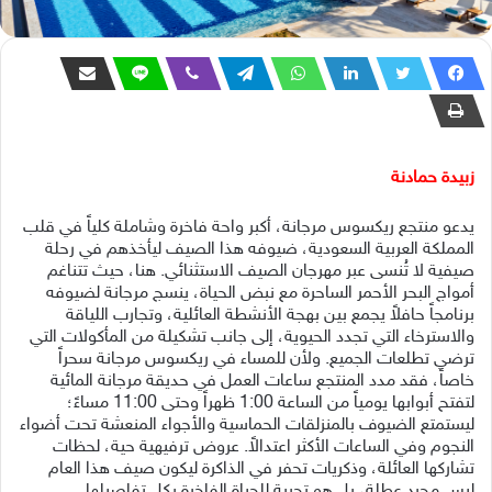
زبيدة حمادنة
يدعو منتجع ريكسوس مرجانة، أكبر واحة فاخرة وشاملة كلياً في قلب
المملكة العربية السعودية، ضيوفه هذا الصيف ليأخذهم في رحلة
صيفية لا تُنسى عبر مهرجان الصيف الاستثنائي. هنا، حيث تتناغم
أمواج البحر الأحمر الساحرة مع نبض الحياة، ينسج مرجانة لضيوفه
برنامجاً حافلاً يجمع بين بهجة الأنشطة العائلية، وتجارب اللياقة
والاسترخاء التي تجدد الحيوية، إلى جانب تشكيلة من المأكولات التي
ترضي تطلعات الجميع. ولأن للمساء في ريكسوس مرجانة سحراً
خاصاً، فقد مدد المنتجع ساعات العمل في حديقة مرجانة المائية
لتفتح أبوابها يومياً من الساعة 1:00 ظهراً وحتى 11:00 مساءً؛
ليستمتع الضيوف بالمنزلقات الحماسية والأجواء المنعشة تحت أضواء
النجوم وفي الساعات الأكثر اعتدالاً. عروض ترفيهية حية، لحظات
تشاركها العائلة، وذكريات تحفر في الذاكرة ليكون صيف هذا العام
ليس مجرد عطلة، بل هو تجربة للحياة الفاخرة بكل تفاصيلها.