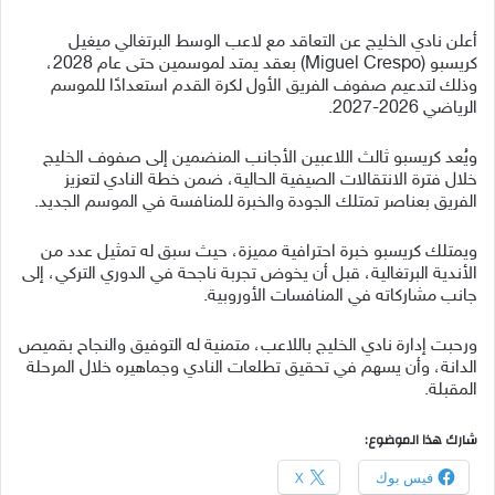
أعلن نادي الخليج عن التعاقد مع لاعب الوسط البرتغالي ميغيل
كريسبو (Miguel Crespo) بعقد يمتد لموسمين حتى عام 2028،
وذلك لتدعيم صفوف الفريق الأول لكرة القدم استعدادًا للموسم
الرياضي 2026-2027.
ويُعد كريسبو ثالث اللاعبين الأجانب المنضمين إلى صفوف الخليج
خلال فترة الانتقالات الصيفية الحالية، ضمن خطة النادي لتعزيز
الفريق بعناصر تمتلك الجودة والخبرة للمنافسة في الموسم الجديد.
ويمتلك كريسبو خبرة احترافية مميزة، حيث سبق له تمثيل عدد من
الأندية البرتغالية، قبل أن يخوض تجربة ناجحة في الدوري التركي، إلى
جانب مشاركاته في المنافسات الأوروبية.
ورحبت إدارة نادي الخليج باللاعب، متمنية له التوفيق والنجاح بقميص
الدانة، وأن يسهم في تحقيق تطلعات النادي وجماهيره خلال المرحلة
المقبلة.
شارك هذا الموضوع:
فيس بوك
X