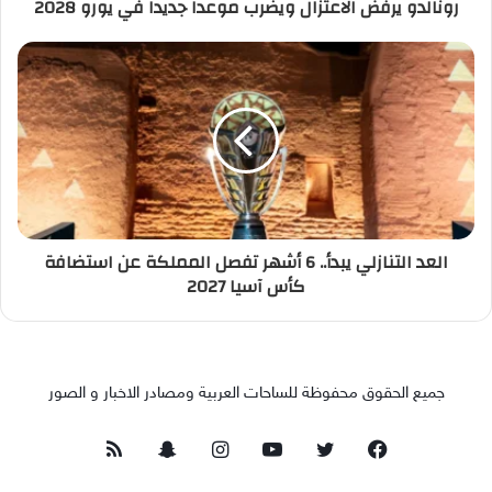
رونالدو يرفض الاعتزال ويضرب موعداً جديداً في يورو 2028
العد التنازلي يبدأ.. 6 أشهر تفصل المملكة عن استضافة
كأس آسيا 2027
جميع الحقوق محفوظة للساحات العربية ومصادر الاخبار و الصور
فيسبوك
تويتر
يوتيوب
انستقرام
سناب
ملخص