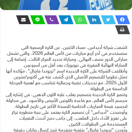
كشفت شركة أديداس، مساء الاثنين، عن الكرة الرسمية التي
ستستخدم في آخر أربع مباريات من كأس العالم 2026، والتي تشمل
مباراتي الدور نصف النهائي، ومباراة تحديد المركز الثالث، إضافة إلى
المباراة النهائية المقررة في نيويورك بعد أقل من أسبوعين.
وأطلقت الشركة على الكرة الجديدة اسم “تريوندا فاينال”، مؤكدة أنها
تمثل تطويرا للتصميم الأصلي الذي كُشف عنه في أكتوبر/تشرين
الأول 2025، مع تحديثات تقنية وجمالية تتناسب مع أهمية المرحلة
الحاسمة من البطولة.
وتتميز الكرة الجديدة بتصميم يغلب عليه اللون الذهبي، في إشارة إلى
مجسم كأس العالم، مع قاعدة باللونين الأبيض والأسود، في محاولة
لتجسيد قيمة المباريات الختامية للنسخة الأكبر في تاريخ البطولة.
وأوضحت “أديداس” أن تصميم الكرة يعتمد على بنية متطورة تركز
على تعزيز الأداء داخل الملعب، إلى جانب دمج أحدث التقنيات
المستخدمة في البطولات الكبرى.
وزُودت “تريوندا فاينال” بتقنية متقدمة تتيح إرسال بيانات دقيقة