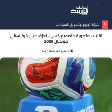
بحث
الق
عن
شركة توزيع وتسويق السيارات المحدودة تسلّط الضوء على سيارة HAVAL V7 موديل 2027 ضمن عرض الأصفار الثلاثة
تقنيات متطورة وتصميم ذهبي.. تعرّف على كرة نهائي
مونديال 2026
د/ عمرو خالد حافظ / جدة