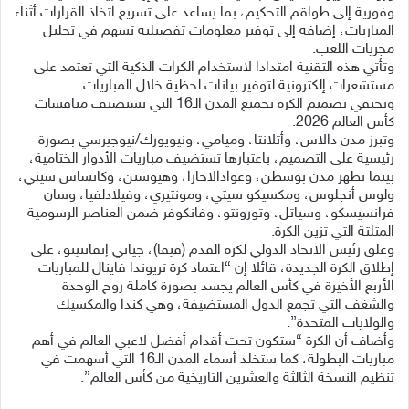
وفورية إلى طواقم التحكيم، بما يساعد على تسريع اتخاذ القرارات أثناء
المباريات، إضافة إلى توفير معلومات تفصيلية تسهم في تحليل
مجريات اللعب.
وتأتي هذه التقنية امتدادا لاستخدام الكرات الذكية التي تعتمد على
مستشعرات إلكترونية لتوفير بيانات لحظية خلال المباريات.
ويحتفي تصميم الكرة بجميع المدن الـ16 التي تستضيف منافسات
كأس العالم 2026.
وتبرز مدن دالاس، وأتلانتا، وميامي، ونيويورك/نيوجيرسي بصورة
رئيسية على التصميم، باعتبارها تستضيف مباريات الأدوار الختامية،
بينما تظهر مدن بوسطن، وغوادالاخارا، وهيوستن، وكانساس سيتي،
ولوس أنجلوس، ومكسيكو سيتي، ومونتيري، وفيلادلفيا، وسان
فرانسيسكو، وسياتل، وتورونتو، وفانكوفر ضمن العناصر الرسومية
المثلثة التي تزين الكرة.
وعلق رئيس الاتحاد الدولي لكرة القدم (فيفا)، جياني إنفانتينو، على
إطلاق الكرة الجديدة، قائلا إن “اعتماد كرة تريوندا فاينال للمباريات
الأربع الأخيرة في كأس العالم يجسد بصورة كاملة روح الوحدة
والشغف التي تجمع الدول المستضيفة، وهي كندا والمكسيك
والولايات المتحدة”.
وأضاف أن الكرة “ستكون تحت أقدام أفضل لاعبي العالم في أهم
مباريات البطولة، كما ستخلد أسماء المدن الـ16 التي أسهمت في
تنظيم النسخة الثالثة والعشرين التاريخية من كأس العالم”.