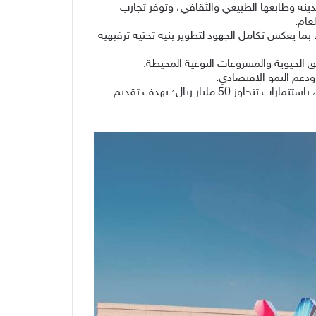
ينة وطابعها الطبيعي والثقافي، وتوفر تجارب
عام.
بما يعكس تكامل الجهود لتطوير بنية تحتية ترفيهية
ق الحيوية والمشروعات النوعية المحيطة.
ودعم النمو الاقتصادي.
وتأتي الوجهة ضمن خطة شركة مشاريع الترفيه السعودية (سڤن) لتطوير وتشغيل 14 وجهة ترفيهية في مختلف مناطق المملكة، باستثمارات تتجاوز 50 مليار ريال؛ بهدف تقديم