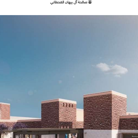
صالحة آل بيهان القحطاني