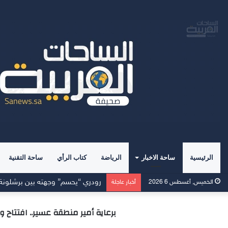
الرئيسية
ساحة الاخبار
الرياضة
كتاب الرأي
ساحة التقنية
رودري “يحسم” وجهته بين برشلونة 
الخميس, أغسطس 6 2026
أخبار عاجلة
برعاية أمير منطقة عسير.. افتتاح وجهة “سڤن أبها” في 5 أغسطس بوصفها أول و