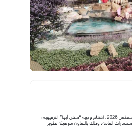
يرعى صاحب السمو الملكي الأمير تركي بن طلال بن عبدالعزيز أمير منطقة عسير رئيس هيئة تطوير المنطقة، في الخامس من أغسطس 2026، افتتاح وجهة “سڤن أبها” الترفيهية؛
تثمارات العامة، وذلك بالتعاون مع هيئة تطوير