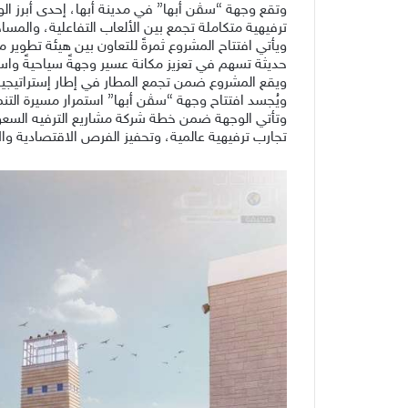
وتقع وجهة “سڤن أبها” في مدينة أبها، إحدى أبرز ا
ترفيهية متكاملة تجمع بين الألعاب التفاعلية، والمس
ويأتي افتتاح المشروع ثمرةً للتعاون بين هيئة تطوير
حديثة تسهم في تعزيز مكانة عسير وجهةً سياحيةً واستثم
ويقع المشروع ضمن تجمع المطار في إطار إستراتيجية 
ويُجسد افتتاح وجهة “سڤن أبها” استمرار مسيرة التنم
تجارب ترفيهية عالمية، وتحفيز الفرص الاقتصادية وال