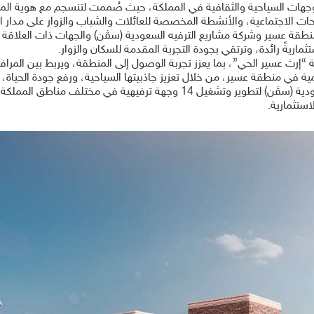
لوجهات السياحية والثقافية في المملكة، حيث صُممت لتنسجم مع هوية المد
احات الاجتماعية، والأنشطة المخصصة للعائلات والشباب والزوار على مدار ال
 منطقة عسير وشركة مشاريع الترفيه السعودية (سڤن) والجهات ذات العلاقة، 
اريةً رائدة، وترتقي بجودة التجربة المقدمة للسكان والزوار.
“إرث عسير الحي”، بما يعزز تجربة الوصول إلى المنطقة، ويربط بين المراف
ية في منطقة عسير، من خلال تعزيز جاذبيتها السياحية، ورفع جودة الحياة، 
استثمارية.