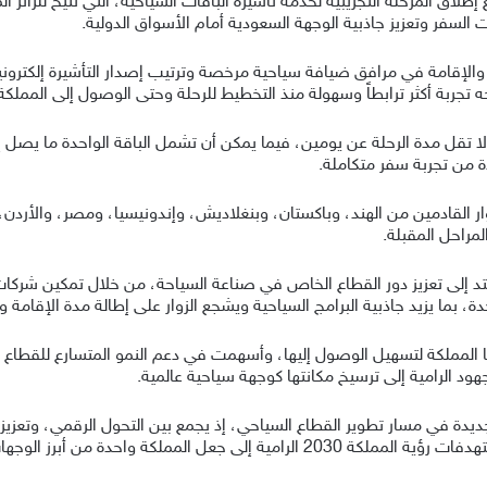
إطلاق المرحلة التجريبية لخدمة تأشيرة الباقات السياحية، التي تتيح للزائ
لسفر وتعزيز جاذبية الوجهة السعودية أمام الأسواق الدولية.
الإقامة في مرافق ضيافة سياحية مرخصة وترتيب إصدار التأشيرة إلكترونياً
نحه تجربة أكثر ترابطاً وسهولة منذ التخطيط للرحلة وحتى الوصول إلى المملكة
لا تقل مدة الرحلة عن يومين، فيما يمكن أن تشمل الباقة الواحدة ما يصل إل
ة من تجربة سفر متكاملة.
زوار القادمين من الهند، وباكستان، وبنغلاديش، وإندونيسيا، ومصر، والأر
لمراحل المقبلة.
 يمتد إلى تعزيز دور القطاع الخاص في صناعة السياحة، من خلال تمكين شركات
، بما يزيد جاذبية البرامج السياحية ويشجع الزوار على إطالة مدة الإقامة
يدة في مسار تطوير القطاع السياحي، إذ يجمع بين التحول الرقمي، وتعزيز
دة من أبرز الوجهات السياحية على مستوى العالم