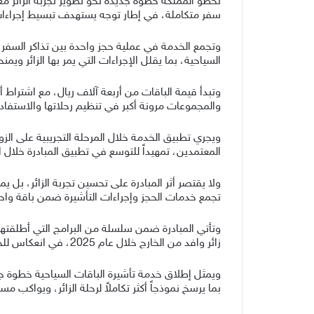
تخطو المملكة خطوة جديدة نحو تطوير تجربة الزائر مع 
سفر متكاملة، في إطار توجه يستهدف تبسيط إجراءات ا
وتجمع الخدمة في عملية حجز واحدة بين تذاكر السفر و
السياحية، بما يقلل الإجراءات التي يمر بها الزائر ويم
وتبدأ قيمة الباقات من أربعة آلاف ريال، مع اشتراط أ
والمجموعات مرونة أكبر في تنظيم رحلاتها والاستفاد
ويجري تطبيق الخدمة خلال المرحلة التجريبية على ال
المعتمدين، تمهيداً للتوسع في تطبيق المبادرة خلال ا
ولا يقتصر أثر المبادرة على تحسين تجربة الزائر، بل
تجمع خدمات الحجز وإجراءات التأشيرة ضمن باقة واحدة
زائر وافد من الخارج خلال عام 2025، في انعكاس للجهود الرامية إلى ترسيخ مكانتها كوجهة سياحية عالمية.
ويمثل إطلاق خدمة تأشيرة الباقات السياحية خطوة جد
بما يرسخ نموذجاً أكثر تكاملاً لرحلة الزائر، ويواكب مستهدفات رؤية المملكة 2030 الرامية إلى جعل المملكة واح