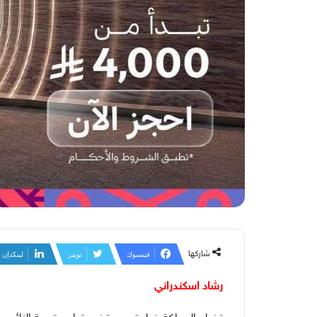
شاركها
فيسبوك
تويتر
لينكدإن
رشاد اسكندراني