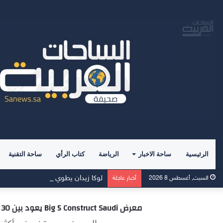
الرئيسية
ساحة الاخبار
الرياضة
كتاب الرأي
ساحة التقنية
لوكا زيدان يطوي صفحة غرناطة ويبدأ ت
السبت, أغسطس 8 2026
أخبار عاجلة
معرض Big 5 Construct Saudi يعود بين 30 أغسطس و2 سبتمبر لبحث المراحل التأسيسية في مشاريع البناء والتشييد بمشاركة 1,000 عارض من 50 دولة