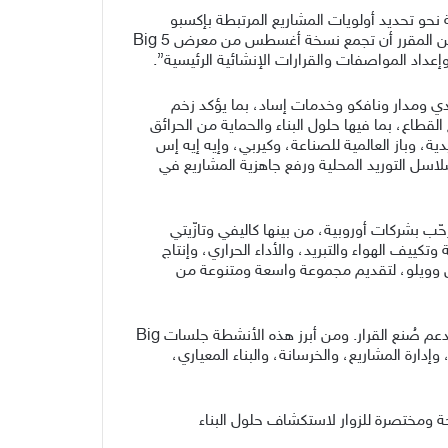
نحو تحديد أولويات المشاريع المرتبطة بإكسبو
2030 الرياض وكأس العالم FIFA 2034، وتتواصل معها أنشطة البناء في مشاريع البنية التحتية والمشاريع التجارية والسكنية. ومن المقرر أن تجمع نسخة أغسطس من معرض Big 5
ي ومدار ونافكو وخدمات إساد، بما يؤكد زخم
طاع، بما فيها حلول البناء والحماية من الحرائق
ية، وباز العالمية للصناعة، وكيربي، وإيه إيه إس
لاسل التوريد المحلية ورفع جاهزية المشاريع في
طاليا وتركيا. كما يرحّب بشركات أوروبية، من بينها كاليفي وتازّيتي
كييف الهواء والتبريد، والأداء الحراري، وإنتاج
س وويلو، لتقديم مجموعة واسعة ومتنوعة من
ويوفر المعرض للزوار فرصاً عديدة للتوريد والتواصل مع الموردين، إلى جانب أنشطة ومبادرات عديدة للتواصل وتبادل المعرفة ودعم صُنع القرار. ومن أبرز هذه الأنشطة جلسات Big
 وإدارة المشاريع، والخرسانة، والبناء المعياري،
ةً واضحة ومختصرة للزوار لاستكشاف حلول البناء