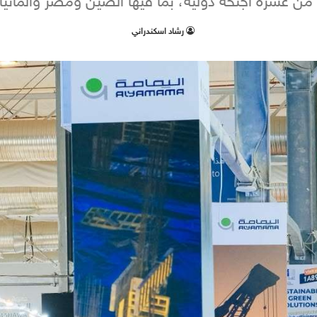
عشرة أجنحة دولية، بما فيها الصين ومصر وألمانيا وال
‫رشاد اسكندراني