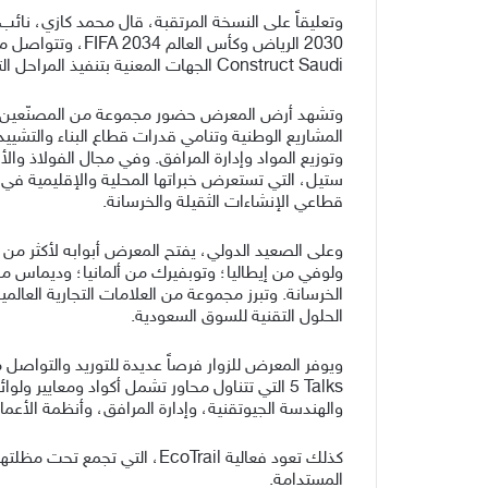
وتعليقاً على النسخة المرتقبة، قال محمد كازي، نائب
Construct Saudi الجهات المعنية بتنفيذ المراحل التمهيدية من هذه المشاريع، تلك المراحل التي تُتخذ فيها قرارات المشتريات وإعداد المواصفات والقرارات الإنشائية الرئيسية”.
وتشهد أرض المعرض حضور مجموعة من المصنّعين السعو
المشاريع الوطنية وتنامي قدرات قطاع البناء والتشيي
وتوزيع المواد وإدارة المرافق. وفي مجال الفولاذ والأ
ستيل، التي تستعرض خبراتها المحلية والإقليمية في د
قطاعي الإنشاءات الثقيلة والخرسانة.
ولوفي من إيطاليا؛ وتوبفيرك من ألمانيا؛ وديماس من ال
الخرسانة. وتبرز مجموعة من العلامات التجارية ال
الحلول التقنية للسوق السعودية.
5 Talks التي تتناول محاور تشمل أكواد ومعايير 
والهندسة الجيوتقنية، وإدارة المرافق، وأنظمة الأعمال
كذلك تعود فعالية EcoTrail،
المستدامة.