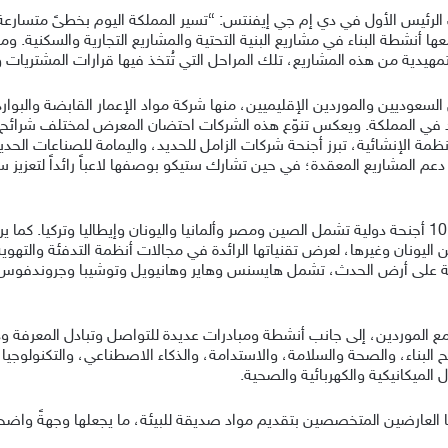
 الرئيس الأول في دي إم جي إيفنتس: “تسير المملكة اليوم بخطىً متسارعة 
ديين والموردين الإقليميين، منها شركة مواد الإعمار القابضة والبوارد
د في المملكة. ويعكس تنوّع هذه الشركات احتضان المعرض لمختلف شرائح الق
نظمة الإنشائية، تبرز أجنحة شركات الزامل للحديد، واليمامة للصناعات الحديد
عم المشاريع المعقدة؛ في حين تشارك ستيكو بوصفها لاعباً رائداً لتعزيز س
وعلى الصعيد الدولي، يفتح المعرض أبوابه لأكثر من 10 أجنحة دولية تشمل الصين ومصر وألمانيا واليونان وإي
يونان وغيرها، لعرض تقنياتها الرائدة في مجالات أنظمة التدفئة والتهوية وت
عالمية على أرض الحدث، تشمل هايسنس وهاير وهانيويل وتوشيبا وجروندفو
ولوائح البناء، والصحة والسلامة، والاستدامة، والذكاء الاصطناعي، والتكنولوجيا،
 الميكانيكية والكهربائية والصحية.
 التي تجمع تحت مظلتها العارضين المتخصصين بتقديم مواد صديقة للبيئة، ما يجعلها وجه