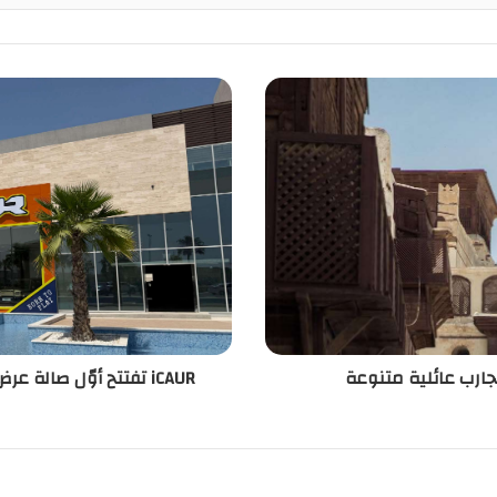
iCAUR تفتتح أوّل صالة