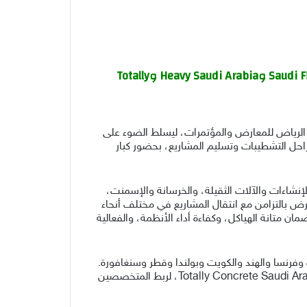
نسخة أغسطس من المعرض المرتقب تجمع أربع فعاليات متخصصة، تشمل HVACR Saudi Arabia وSaudi FM & Clean وHeavy Saudi Arabia وTotally
سطس، خلال الفترة من 30 أغسطس إلى 2 سبتمبر في مركز واجهة الرياض للمعارض والمؤتمرات، ليسلط الضوء على
قب هذا الحدث النجاحَ الكبير الذي حققته نسخة يناير 2026، التي ركزت على مراحل التشطيبات وتسليم المشاريع، بحضور كبار
إنشاءات والآلات الثقيلة، والخرسانة والإسمنت،
عرض بالتزامن مع انتقال المشاريع في مختلف أنحاء
ان متانة الهياكل، وكفاءة أداء الأنظمة، والفعالية
أستراليا والبحرين وجمهورية التشيك وفرنسا والهند والكويت وبولندا وقطر وسنغافورة.
ويستضيف الحدث أربع فعاليات متخصصة هي HVACR Saudi Arabia وSaudi FM & Clean وHeavy Saudi Arabia وTotally Concrete Saudi Arabia، لربط المتخصصين