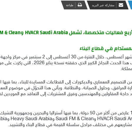
مشاركة عبر البريد
طباعة
يعود معرض Big 5 Construct Saudi في نسخته لشهر أغ
المراحل الأساسية في مشاريع البناء والتشييد. ويع
ملكة.
صميم المعماري والديكورات إلى القطاعات المسانِدة للبناء، بما فيها ال
إدارة المرافق، وحلول الصيانة، والنظافة. ويأتي هذا التحوّل في موضوع الم
اد حاجة المقاولين والمهندسين وفرق المشتريات إلى التعاقد مع الموردين لضم
وينضم إلى Big 5 Construct Saudi أكثر من 1,000 عارض من أكثر من 50 دولة، بما فيها 
مشاريعهم في مختلف مراحل سلسلة القيمة في قطاع البناء والتشييد.