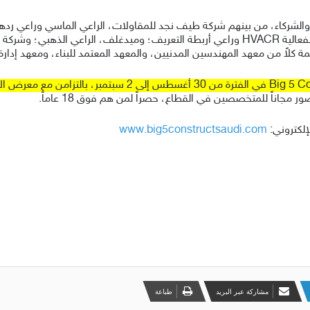
Big  بدعم عدد من الرعاة والشركاء، من بينهم شركة طيف نجد للمقاولات، الراعي الماس
غازي شاكر للتجارة الحديثة المحدودة، الراعي الماسي لفعالية HVACR وراعي أربطة التعريف؛ و
 كلاً من معهد المهندسين المدنيين، والمعهد المعتمد للبناء، ومعهد إدارة 
وتنعقد نسخة أغسطس من معرض Big 5 Construct Saudi في الف
ور مجاناً للمتخصصين في القطاع، حصراً لمن هم فوق 18 عاماً.
إلكتروني:
www.big5constructsaudi.com
مشاركة عبر البريد
طباعة