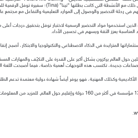
العصبي، لتعزيز التركيز والدافع للتعلّم والإنجاز. وترافق ذ
 رحلة التحضير والوصول إلى الموارد التعليمية والتفاعل مع مجتمع عال
المناسبة يعزز الثقة ويسهم في تحسين الأداء.
ماراتها المتزايدة في الذكاء الاصطناعي والتكنولوجيا والابتكار، أصبح إتقا
ر ETS للتقدم البشري لعام 2026 أن العاملين حول العالم يركزون بشكل أكبر على القدرة على التكي
اعات جديدة، تكتسب هذه التوجهات أهمية خاصة، فيما أصبحت اللغة الإنج