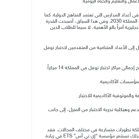
عمال والتعليم والحياة اليومية.
أعداد المدارس التي تعتمد المناهج الدولية. كما
تتواصل المبادرات الرامية إلى زيادة أعداد الملتحقين ببرامج الابتعاث، بالتزامن مع تنفيذ برنامج تنمية القدرات البشرية ضمن رؤية المملكة 2030. وفي هذا السياق، أصبحت القدرة
يزية أمراً بالغ الأهمية، لا سيما للطلاب الذين
طقة، ولتيسير الوصول إلى الأعداد المتنامية من المتقدمين لاختبار توفل
لمؤسسات الأكاديمية.
لموثوقية الأكاديمية للاختبار.
TOEFL iBT Home Editi) تحسينات فورية على مستوى الدعم وهيكلية تجربة الاختبار من المنزل، إلى جانب
لعشر الماضية أو أكثر، شهدت المملكة تطورات متسارعة في مختلف المجالات. فقد
أصبحت وجهة لاستقطاب كفاءات عالمية من مختلف أنحاء العالم، وبات تعلم اللغة الإنجليزية ضرورة لوظائف القطاع الخاص. ولذلك تستثمر مؤسسة “إي تي أس” ETS في زيادة