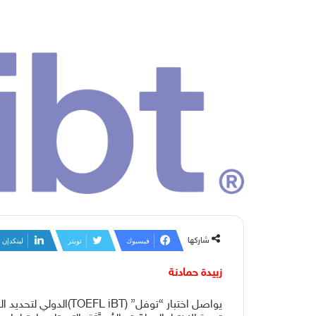
شاركها
فيسبوك
تويتر
لينكدإن
زبيدة حمادنة
يواصل اختبار “توفل”