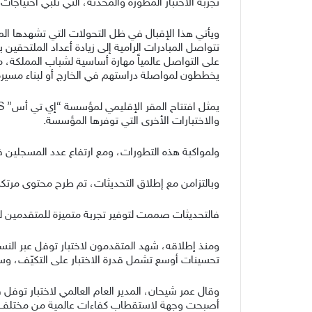
تجربة الاختبار المطوّرة والمُحدَّثة، التي تلبي احتيا
ويأتي هذا الإقبال في ظل التحولات التي تشهدها الم
على التواصل عالمياً مهارة أساسية لشباب المملكة، مما
يخططون لمواصلة دراستهم في الخارج أو لبناء مسيرة 
والاختبارات الأخرى التي توفرها المؤسسة.
ولمواكبة هذه التطورات، ومع ارتفاع عدد المسجلين في الاختبار بنسبة 50%، يتم العمل حالياً على تجهيز مركزين إضافيين، ليصبح إجمال
وبالتزامن مع إطلاق التحديثات، تم طرح محتوى مرتكز
فالتحديثات صممت لتوفير تجربة متميزة للمتقدمين لل
تحسينات أوسع تشمل قدرة الاختبار على التكيّف، وسرعة