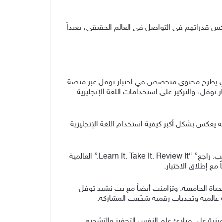
عكس قدراتهم في التواصل في العالم الحقيقي، بعيداً
ذي يطرح محتوى متخصص في اختبار توفل عبر منصة
توفل، والتركيز على استخدامات اللغة الإنجليزية
نه يعكس بشكل أكبر كيفية استخدام اللغة الإنجليزية
وخلال العام الماضي، استثمر اختبار توفل في الوصول إلى الطلاب عبر القنوات التي يستخدمونها فعلياً ضمن حملة “تعلّم. اكتسب. راجع” “Learn It. Take It. Review It.” العالمية
ياة الجامعية. وتزامنت أيضاً مع بث نشيد توفل
اختبار توفل ضمن حملة “نسختي المستقبلية تناديني” “Future Me Calling” الدراسية المبنية على مبادئ علم النفس التحفيز والتشجيع