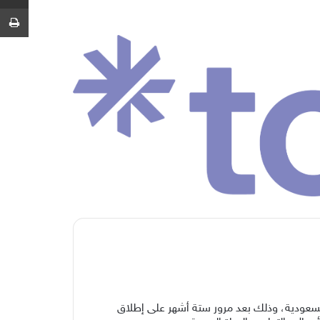
ط
كة العربية السعودية، وذلك بعد مرور ستة أشهر على إطلاق