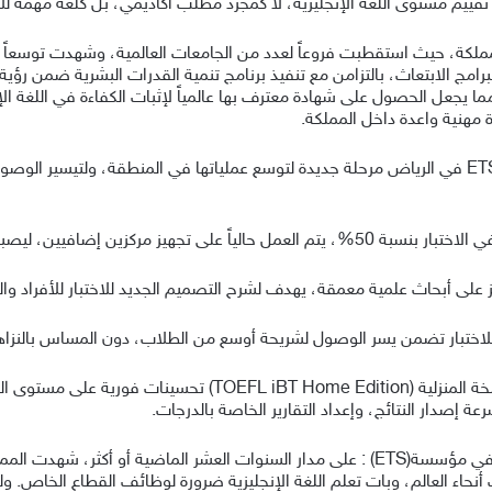
جات تقييم مستوى اللغة الإنجليزية، لا كمجرد مطلب أكاديمي، بل كلغة مهمة للأ
ملكة، حيث استقطبت فروعاً لعدد من الجامعات العالمية، وشهدت توسعاً في 
 يجعل الحصول على شهادة معترف بها عالمياً لإثبات الكفاءة في اللغة الإنجل
مهنية واعدة داخل المملكة.
يمثل افتتاح المقر الإقليمي لمؤسسة “إي تي أس” ETS في الرياض مرحلة جديدة لتوسع عملياتها في المن
ي مراكز اختبار توفل في المملكة 14 مركزاً.
 على أبحاث علمية معمقة، يهدف لشرح التصميم الجديد للاختبار للأفراد وا
اختبار تضمن يسر الوصول لشريحة أوسع من الطلاب، دون المساس بالنزاهة وا
ومنذ إطلاقه، شهد المتقدمون لاختبار توفل عبر النسخة المنزلية (on
 إصدار النتائج، وإعداد التقارير الخاصة بالدرجات.
وقال عمر شيحان، المدير العام العالمي لاختبار توفل في مؤسسة(ETS) : على مدار السنوات ا