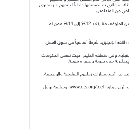
لك مع الأنشطة التي كانت بطلتها “تينا” (Tina)؛ سفيرة توفل الرقمية للطلاب، والتي تم تصميمها داخلياً لدعمهم عبر محتوى
مي من المتعلمين.
ووفقاً لأبحاث مؤسسة ETS، أفاد 18% من الطلاب الذين استخدموا مواد التحضير الرسمية لاختبار توفل بتحقيق درجات أعلى من المتوقع، مقارنة بـ 12% إلى 14% ممن لم
ن اللغة الإنجليزية شرطاً أساسياً في سوق العمل.
ّف والمهارات المستقبلية. وفي منطقة الخليج، حيث تسعى الحكومات
ليزية ميزة حيوية وضرورة مهنية.
ويُقبل اختبار توفل (TOEFL iBT) في أكثر من 13,000 مؤسسة في أكثر من 160 دولة وإقليم حول العالم. للمزيد من المعلومات، يُرجى زيارة www.ets.org/toefl ومتابعة توفل