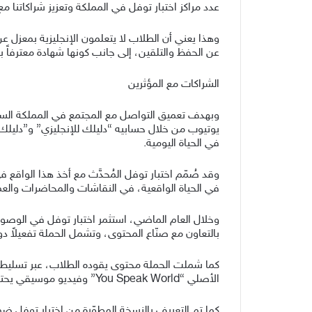
عدد مراكز اختبار توفل في المملكة وتعزيز شراكاتنا م
وهذا يعني أن الطلاب لا يتعلمون الإنجليزية بمعزل ع
عن الحفظ والتلقين، إلى جانب كونها شهادة معترفاً بها
الشراكات مع المؤثرين
وبهدف تعميق التواصل مع المجتمع في المملكة ال
يوتيوب من خلال حسابيه “دليلك للإنجليزي” و”دليلك لل
في الحياة اليومية.
وقد صُمّم اختبار توفل المُحدَّث مع أخذ هذا الواقع ف
في الحياة الواقعية، في النقاشات والمحاضرات والعم
بالتعاون مع صنّاع المحتوى، وتشمل الحملة تفعيلاً دولياً شمل 25 مؤثراً عبر مناطق جغرافية مختلفة وفئات طلابية متعددة تزامن
كما شملت الحملة محتوى يقوده الطلاب، عبر تسليط ال
الأصلي “You Speak World” وفيديو موسيقي يحتفي بطموح الطلاب وتنقلهم حول العالم. وترافقت الحملة مع مسابقة فنية عالمية وتحديات رقمية شجّعت المشاركة.