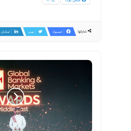
شاركها
فيسبوك
تويتر
لينكدإن