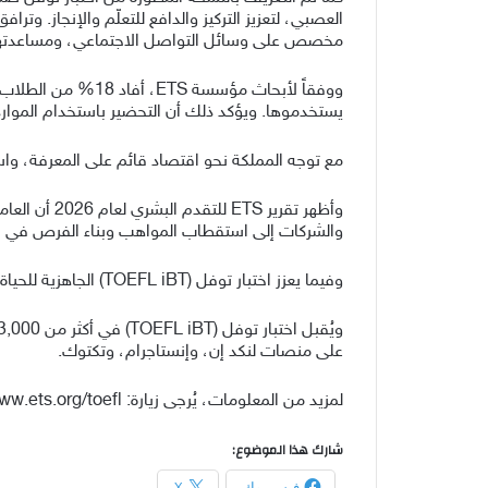
مخصص على وسائل التواصل الاجتماعي، ومساعدتهم في
يستخدموها. ويؤكد ذلك أن التحضير باستخدام الموارد 
مع توجه المملكة نحو اقتصاد قائم على المعرفة، واستث
وأظهر تقري
والشركات إلى استقطاب المواهب وبناء الفرص في صن
وفيما يعزز اختبار توفل (TOEFL iBT) الجاهزية للحياة الأكاديمية وكذلك المهنية، فهو يوفر أيضاً شهادة دولية معتمدة تدعم الطلاب في أهم مسارات رحلتهم التعليمية والوظيفية.
على منصات لنكد إن، وإنستاجرام، وتكتوك.
لمزيد من المعلومات، يُرجى زيارة: www.ets.org/toefl.
شارك هذا الموضوع:
فيس بوك
X