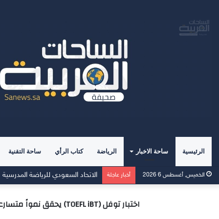
الرئيسية
ساحة الاخبار
الرياضة
كتاب الرأي
ساحة التقنية
لندن تتقدم رسميًا بملف استضافة بطول
الخميس, أغسطس 6 2026
أخبار عاجلة
اختبار توفل (TOEFL iBT) يحقق نمواً متسارعاً في عدد المسجلين بنسبة 50% في المملكة العربية السعودية بعد ستة أشهر من إطلاق نسخته المُحدَّثة