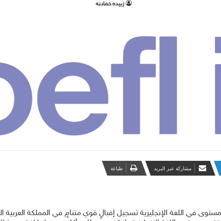
زبيده حمادنه
مشاركة عبر البريد
طباعة
 (TOEFL iBT)الدولي لتحديد المستوى في اللغة الإنجليزية تسجيل إقبالٍ قوي متنامٍ في الممل