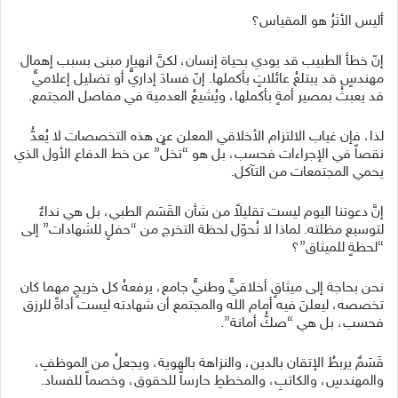
أليس الأثرُ هو المقياس؟
إنّ خطأ الطبيب قد يودي بحياة إنسان، لكنَّ انهيار مبنى بسبب إهمال
مهندسٍ قد يبتلعُ عائلاتٍ بأكملها. إنّ فسادَ إداريٍّ أو تضليل إعلاميٍّ
قد يعبثُ بمصير أمةٍ بأكملها، ويُشيعُ العدمية في مفاصل المجتمع.
لذا، فإن غياب الالتزام الأخلاقي المعلن عن هذه التخصصات لا يُعدُّ
نقصاً في الإجراءات فحسب، بل هو “تخلٍّ” عن خط الدفاع الأول الذي
يحمي المجتمعات من التآكل.
إنَّ دعوتنا اليوم ليست تقليلاً من شأن القَسَم الطبي، بل هي نداءٌ
لتوسيع مظلته. لماذا لا نُحوّل لحظة التخرج من “حفلٍ للشهادات” إلى
“لحظةٍ للميثاق”؟
نحن بحاجة إلى ميثاقٍ أخلاقيٍّ وطنيٍّ جامع، يرفعهُ كل خريجٍ مهما كان
تخصصه، ليعلنَ فيه أمام الله والمجتمع أن شهادته ليست أداةً للرزق
فحسب، بل هي “صكُّ أمانة”.
قَسَمٌ يربطُ الإتقان بالدين، والنزاهة بالهوية، ويجعلُ من الموظفِ،
والمهندسِ، والكاتبِ، والمخططِ حارساً للحقوق، وخصماً للفساد.