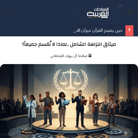
بحث
الق
عن
حين يصبح القرآن ميزان الامتلاك …… أمسية ثقافية تُعيد الإنسان إلى حقيقة ما يملك
ميثاق النزاهة الشامل ..لماذا لا نُقسم جميعاً؟
صالحة آل بيهان القحطاني