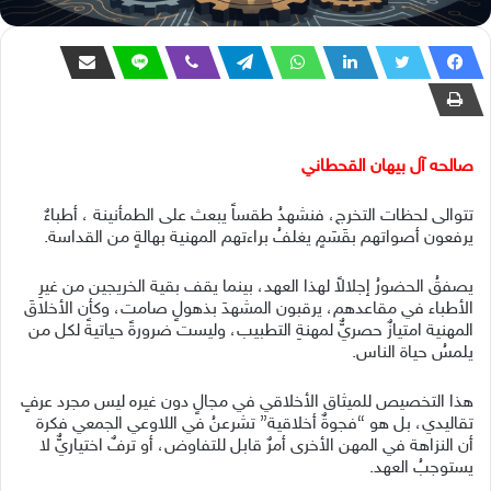
صالحه آل بيهان القحطاني
تتوالى لحظات التخرج، فنشهدُ طقساً يبعث على الطمأنينة ، أطباءٌ
يرفعون أصواتهم بقَسَمٍ يغلفُ براءتهم المهنية بهالةٍ من القداسة.
يصفقُ الحضورُ إجلالاً لهذا العهد، بينما يقف بقية الخريجين من غيرِ
الأطباء في مقاعدهم، يرقبون المشهدَ بذهولٍ صامت، وكأن الأخلاقَ
المهنية امتيازٌ حصريٌّ لمهنةِ التطبيب، وليست ضرورةً حياتيةً لكل من
يلمسُ حياة الناس.
هذا التخصيص للميثاق الأخلاقي في مجالٍ دون غيره ليس مجرد عرفٍ
تقاليدي، بل هو “فجوةٌ أخلاقية” تشرعنُ في اللاوعي الجمعي فكرة
أن النزاهة في المهن الأخرى أمرٌ قابل للتفاوض، أو ترفٌ اختياريٌّ لا
يستوجبُ العهد.