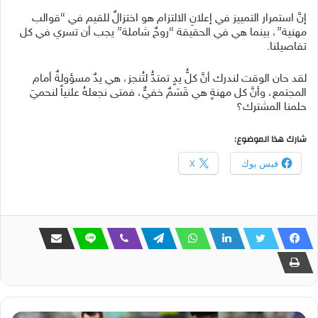
إنَّ استمرار التمييز في إعلانِ الالتزام هو اختزالٌ للقيم في “قوالب
مهنية”، بينما هي في الحقيقة “روحٌ شاملة” يجب أن تسري في كل
تفاصيلنا.
لقد حان الوقت لندرك أنَّ كلُّ يدٍ تمتدُّ لتُنجز، هي يدٌ مسؤولةٌ أمام
المجتمع، وأنَّ كل مهنةٍ هي قَسَمٌ خفيٌّ، فمتى نجعلهُ علنياً لنحميَ
حلمنا المشترك؟
شارك هذا الموضوع:
فيس بوك
X