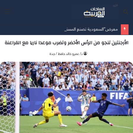
بحث
الق
عن
معرض”السعودية تصنع المستقبل” فرصة استثمارية للشركات الناشئة في قطاعات الذكاء الاصطناعي وربطها بالشركات العالمية
الأرجنتين تنجو من الرأس الأخضر وتضرب موعدا ناريا مع الفراعنة
د/ عمرو خالد حافظ / جدة