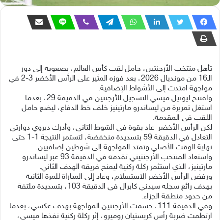
تأهل منتخب الأرجنتين، حامل لقب كأس العالم، بصعوبة إلى دور
الـ16 من مونديال 2026، بعد فوزه المثير على الرأس الأخضر 3-2 في
مواجهة امتدت إلى الأشواط الإضافية.
وافتتح ليونيل ميسي التسجيل للأرجنتين في الدقيقة 29، بعدما
استغل تمريرة من ليساندرو مارتينيز خلف خط الدفاع، ليضع حامل
اللقب في المقدمة.
لكن الرأس الأخضر عاد بقوة في الشوط الثاني، وأدرك ديروي دوارتي
التعادل في الدقيقة 59 بتسديدة منخفضة، لتستمر النتيجة 1-1 حتى
نهاية الوقت الأصلي وتمتد المواجهة إلى شوطين إضافيين.
واستعاد المنتخب الأرجنتيني تقدمه في الدقيقة 93 عبر ليساندرو
مارتينيز، الذي استثمر ركلة ركنية ليمنح فريقه الهدف الثاني.
ورفض الرأس الأخضر الاستسلام، وعاد إلى المباراة للمرة الثانية
بهدف رائع سجله سيدني كابرال في الدقيقة 103، بتسديدة ملتفة
من حدود منطقة الجزاء.
وفي الدقيقة 111، حسمت الأرجنتين المواجهة بهدف عكسي، بعدما
ارتطمت ضربة رأس كريستيان روميرو، إثر ركلة ركنية نفذها ميسي،