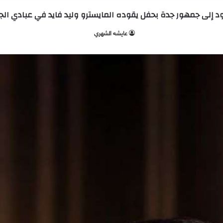
ود إلى جمهور جدة بحفل يقوده المايسترو وليد فايد في عبادي الجوه
عايشه الشهري