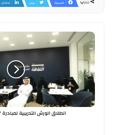
شاركها
فيسبوك
تويتر
لينكدإن
انطلاق الورش التدريبية لمبادرة "ج