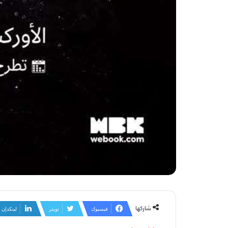
شاركها
فيسبوك
تويتر
لينكدإن