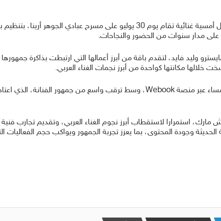
تستعد الفنانة أحلام للقاء جمهورها في جدة، من خلال أمسية غنائية تقام يوم 30 يولي
 على مدار سنوات من الحضور والنجاحات.
سترو وليد فايد، لتقدم باقة من أبرز أعمالها التي ارتبطت بذاكرة جمهورها،
 خلالها مكانتها كواحدة من أبرز نجمات الغناء العربي.
يبدأ طرح تذاكر الحفل يوم 5 يوليو عند الساعة 8:00 مساء عبر منصة Webook، وسط ترقب
مارك، استمرارا لاستقطاب أبرز نجوم الغناء العربي، وتقديم تجارب فنية ب
الحديثة وجودة المحتوى، بما يعزز تجربة الجمهور ويواكب حجم الفعاليات ال