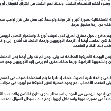
 وضوء أخضر للانضمام للاتحاد، وبذلك نجح الاتحاد في اختراق القوقاز، أو
ة الاستقلالية بصورة أكبر وأكثر جراءة وتوسعاً، كرد فعل على قرار ترامب سح
موقفه من أزمة مضيق هرمز.
م ماكرون حول مفترق الطرق الذي تعيشه أوروبا، واستمرار التحدي الروسي
ا.
لكن الملفت أيضا أن الزعماء الأوروبيين وزعماء الاتحاد قد أشاروا إلى واقع
طاب ذلك النظام المتعدد.
 زمن الهيمنة الأمريكية المطلقة قد ولى، ومن ثم قد ولى أيضا زمن الاعتماد 
ن والشعبوية الترامبية.
وربما هنالك مغزى آخر يرمى إليه الأوروبيين وهو ض
ي واقعة نادرة الحدوث عامة، إذ نادرا ما يتم استضافة ضيف في القمم الأ
ي المتعدد الأقطاب، مع وعود ضمنية لتعزيز الشراكة مع أوروبا في مجالات 
النفوذ الروسي في القوقاز، استقطاب قوى خارجية للأمن والاقتصاد الأوروب
 قطعاً في مسيرة تقوية واستقلال أوروبا، ومع ذلك، سيظل السؤال المعضل