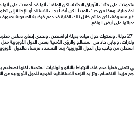
د استحوذت على مئات الأوراق البحثية، لكن الملفت أنها قد أجمعت على أنها 
ة جبارة، وهذا من حيث المبدأ.
لكن أيضاً يجب الاستناد أو الإحالة إلى تطور
ر مسبوقة، لكن ما تم خلال تلك الفترة قد دعم فرضية الصعوبة بصورة جا
حدياتها على أرض الواقع.
دولة، وشكوك حول قيادة بديلة لواشنطن، وتحدى إنفاق دفاعي مطرد ي
لارات، وتباين حاد في المصالح والرؤى الأمنية بعض الدول الأوروبية مثل الم
شنطن من جانب جل الدول الأوروبية ربما الاستثناء فرنسا، فالدول الأوروبية
تمنى فعليا عدم فك الارتباط بالناتو والولايات المتحدة، لكنها تصطدم يوم
ح مزيدا الانقسام، وتزايد النزعة الاستقلالية الفردية للدول الأوروبية عن الن