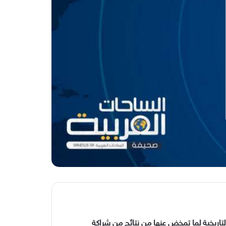
التاريخية لما تمخض عنها من نتائج من شراكة