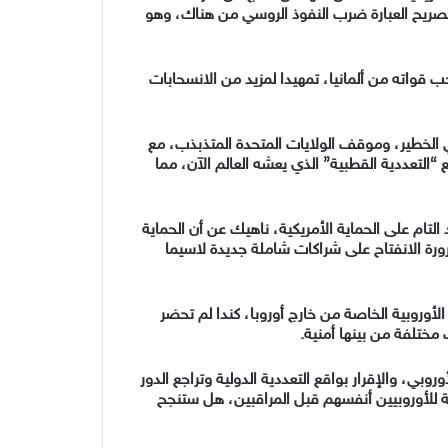
 بصريح العبارة ضرب النفوذ الروسي من هناك، وهو
ب قواته من ألمانيا، تمهيدا لمزيد من الانسحابات
 الخطير، وموقف الولايات المتحدة المتذبذب، مع
 “
التعددية القطبية”
الذي يعشه العالم الآن، مما
التام على الحماية الأمريكية، ناهيك عن أن الحماية
رورة الانفتاح على شراكات شاملة جديدة لاسيما
وروبية الخاصة من خارج أوروبا، كندا لم تحضر
مختلفة من بينها أمنية.
ي، والإقرار بواقع التعددية الدولية وتراجع الدور
ة للأوروبيين أنفسهم قبل المراقبين، هل ستنجح