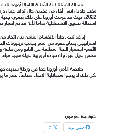
مسالة الاستقلالية الأمنية التامة لأوروبا ق
وقت طويل ليس أقل من عقدين حال توافر عمل وإراد
2022
، حيث قد عزمت أوروبا على ذلك بصورة جدية غي
استحالة تحقيق الاستقلالية تماما لأنه قد تم اختبار ت
إذ قد تبدى جلياً الانقسام المزمن بين اتحاد من 27
استراتيجي يحتاج عقود من النمو بجانب تريليونات الدو
الأهم-
استمرار الثقة المطلقة في الناتو ومن خلفه وا
تتصور بديل غير، وان قيادة أوروبية بديلة مجرد هراء.
خلاصة الأمر، أوروبا حقا في ورطة شديدة فهي ت
لكن ذلك لا يرجح استقلالية الاتحاد مطلقاً، بقدر ما يرج
شارك هذا الموضوع:
فيس بوك
X