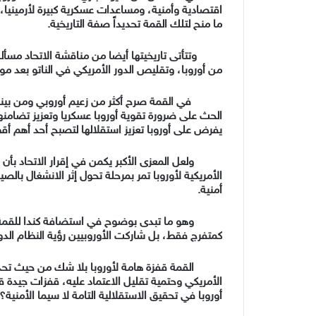
اقتصادية وأمنية، ومساعدات عسكرية كبيرة لأرمينيا،
ما منح لتلك القمة تحديداً صفة التاريخية.
وتتأتى تاريخيتها أيضا من مناقشة الاتحاد مسأل
من أوروبا، وتقليص الدور الأمريكي في الناتو بعد 
في القمة صرح أكثر من زعيم أوروبي ومن بينه
الحث على ضرورة تقوية أوروبا عسكريا وتعزيز تضامنه
يفرض على أوروبا تعزيز استقلالها لتصبح أحد أهم أق
ولعل المعزى الأكبر يكمن في إقرار الاتحاد بأن
الأمريكية لأوروبا تمر بمرحلة تحول إثر الانشغال بالصي
أمنية.
وهو ما تبدى بوضوح في استضافة كندا للقمة ف
كمتفرج فقط، بل شاركت الأوروبيين رؤية النظام الدول
القمة قفزة هامة لأوروبا بلا شك من حيث تحدى 
الأمريكي وحتمية تقليل الاعتماد عليه، قفزات جيدة
أوروبا في تحقيق الاستقلالية التامة لا سيما الأمنية؟