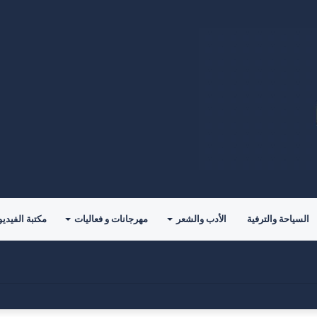
السياحة والترفية
الأدب والشعر
مهرجانات و فعاليات
مكتبة الفيديو
حدياً جديداً مع ليغانيس