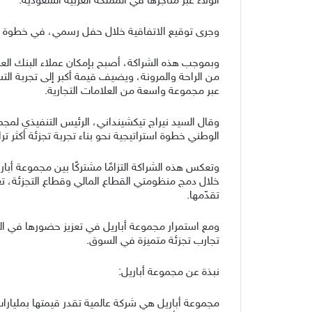
الولاء عبر متاجرها في المملكة العربية السعودية.
وجرى توقيع الاتفاقية خلال حفل رسمي، في خطوة تعكس
وبموجب هذه الشراكة، أصبح بإمكان عملاء البنك العر
من الراحة والمرونة، ويضيف قيمة أكبر إلى تجربة ال
عبر مجموعة واسعة من العلامات التجارية.
وقال السيد نيراج تيكشينداني، الرئيس التنفيذي لمجموع
الوطني خطوة استراتيجية نحو بناء تجربة تجزئة أكثر تراب
وتعكس هذه الشراكة التزامًا مشتركًا بين مجموعة أب
خلال دمج منظومتي القطاع المالي وقطاع التجزئة، تعزّ
تقدّمها.
ومع استمرار مجموعة أباريل في تعزيز حضورها في الم
تجارب تجزئة متميزة في السوق.
نبذة عن مجموعة أباريل: