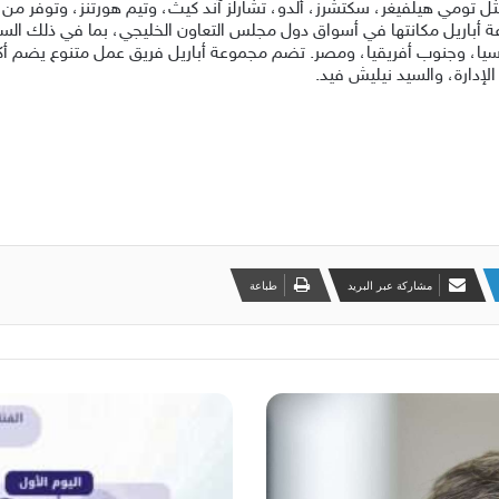
عالمية مرموقة مثل تومي هيلفيغر، سكتشرز، ألدو، تشارلز آند كيث، وتيم هورتنز، وتو
عة أباريل مكانتها في أسواق دول مجلس التعاون الخليجي، بما في ذلك الس
إدارة، والسيد نيليش فيد.
مشاركة عبر البريد
طباعة