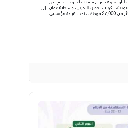
فر من خلالها تجربة تسوق متعددة القنوات تجمع بين
عودية، الكويت، قطر، البحرين، وسلطنة عمان، إلى
جانب توسعها الاستراتيجي في الهند، وجنوب شرق آسيا، وجنوب أفريقيا، ومصر. تضم مجموعة أباريل فريق عمل متنوع يضم أكثر من 27,000 موظف، تحت قيادة مؤسسي