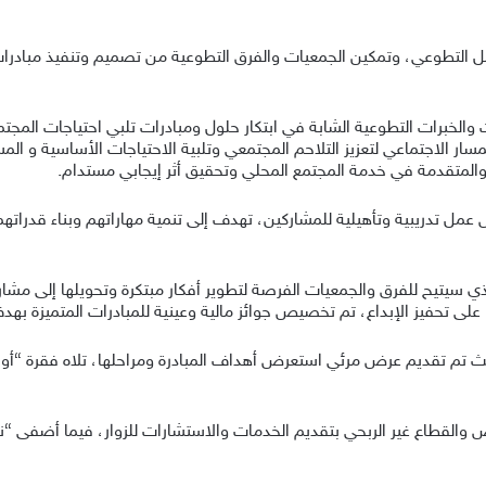
 العمل التطوعي، وتمكين الجمعيات والفرق التطوعية من تصميم وتنفيذ مبا
ت والخبرات التطوعية الشابة في ابتكار حلول ومبادرات تلبي احتياجات المجت
ار الاجتماعي لتعزيز التلاحم المجتمعي وتلبية الاحتياجات الأساسية و المس
والمتقدمة في خدمة المجتمع المحلي وتحقيق أثر إيجابي مستدام.
عمل تدريبية وتأهيلية للمشاركين، تهدف إلى تنمية مهاراتهم وبناء قدراته
 سيتيح للفرق والجمعيات الفرصة لتطوير أفكار مبتكرة وتحويلها إلى مشاريع
تحفيز الإبداع، تم تخصيص جوائز مالية وعينية للمبادرات المتميزة بهدف
 تم تقديم عرض مرئي استعرض أهداف المبادرة ومراحلها، تلاه فقرة “أوبر
لقطاع غير الربحي بتقديم الخدمات والاستشارات للزوار، فيما أضفى “ن