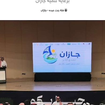
برعاية تنمية جازان
فلة بنت عبده - جازان