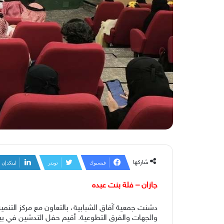
شاركها
فيسبوك
تويتر
لينكدإن
جازان – فلة بنت عبده
دشنت جمعية آفاق الشبابية، بالتعاون مع مركز التنم
والجهات والفرق التطوعية. أقيم حفل التدشين في بيت 