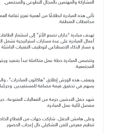
المشاركة والمهتمين بالمجال التطوعي والمجتمعي.
تأتي هذه المبادرة انطلاقًا من أهمية تعزيز ثقافة
محافظات المنطقة.
تهدف مبادرة “جازان تصنع الأثر” إلى استثمار الطاقا
أعمال المبادرة على عدة مسارات استراتيجية تشمل المس
و مسار الذكاء الاصطناعي لتوظيف التقنيات الناشئة 
وتتضمن المبادرة خطة عمل متكاملة تبدأ بتنفيذ ورش 
المجتمعية.
ويعقب هذه الورش إطلاق “هاكاثون المبادرات”، والذي
يسهم في تحقيق قيمة مضافة للمستفيدين. وحرصًا على 
شهد حفل التدشين حزمة من الفعاليات المتنوعة، حيث
مفصل لآلية عمل المبادرة.
وعلى هامش الحفل، شاركت جهات من القطاع الخاص وا
تنظيم معرض للفن التشكيلي نال إعجاب الحضور.