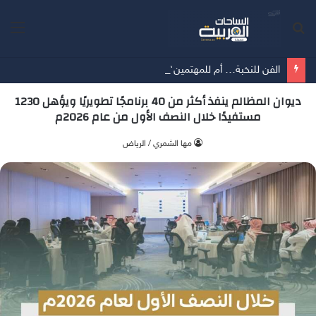
بحث
الق
عن
الفن للنخبة… أم للمهتمين؟ بقلم الأستاذة / ماريا الخنيزي
ديوان المظالم ينفذ أكثر من 40 برنامجًا تطويريًا ويؤهل 1230
مستفيدًا خلال النصف الأول من عام 2026م
‫مها الشمري / الرياض