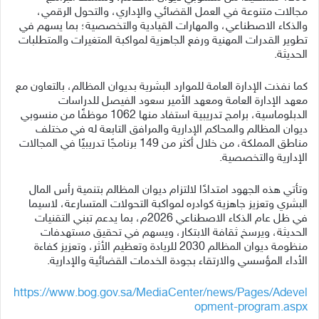
مجالات متنوعة في العمل القضائي والإداري، والتحول الرقمي،
والذكاء الاصطناعي، والمهارات القيادية والتخصصية؛ بما يسهم في
تطوير القدرات المهنية ورفع الجاهزية لمواكبة المتغيرات والمتطلبات
الحديثة.
كما نفذت الإدارة العامة للموارد البشرية بديوان المظالم، بالتعاون مع
معهد الإدارة العامة ومعهد الأمير سعود الفيصل للدراسات
الدبلوماسية، برامج تدريبية استفاد منها 1062 موظفًا من منسوبي
ديوان المظالم والمحاكم الإدارية والمرافق التابعة له في مختلف
مناطق المملكة، من خلال أكثر من 149 برنامجًا تدريبيًا في المجالات
الإدارية والتخصصية.
وتأتي هذه الجهود امتدادًا لالتزام ديوان المظالم بتنمية رأس المال
البشري وتعزيز جاهزية كوادره لمواكبة التحولات المتسارعة، لاسيما
في ظل عام الذكاء الاصطناعي 2026م، بما يدعم تبني التقنيات
الحديثة، ويرسخ ثقافة الابتكار، ويسهم في تحقيق مستهدفات
منظومة ديوان المظالم 2030 للريادة وتعظيم الأثر، وتعزيز كفاءة
الأداء المؤسسي والارتقاء بجودة الخدمات القضائية والإدارية.
https://www.bog.gov.sa/MediaCenter/news/Pages/Adevel
opment-program.aspx