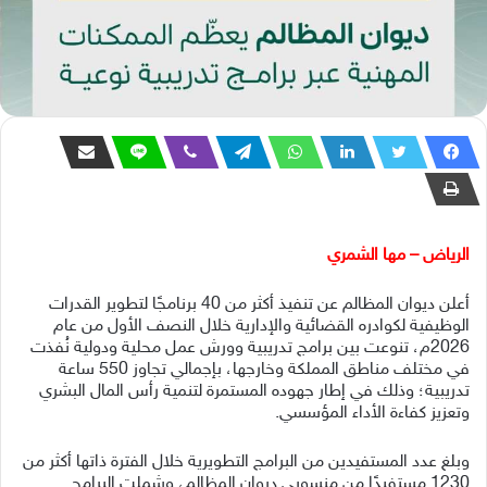
الرياض – مها الشمري
أعلن ديوان المظالم عن تنفيذ أكثر من 40 برنامجًا لتطوير القدرات
الوظيفية لكوادره القضائية والإدارية خلال النصف الأول من عام
2026م، تنوعت بين برامج تدريبية وورش عمل محلية ودولية نُفذت
في مختلف مناطق المملكة وخارجها، بإجمالي تجاوز 550 ساعة
تدريبية؛ وذلك في إطار جهوده المستمرة لتنمية رأس المال البشري
وتعزيز كفاءة الأداء المؤسسي.
وبلغ عدد المستفيدين من البرامج التطويرية خلال الفترة ذاتها أكثر من
1230 مستفيدًا من منسوبي ديوان المظالم، وشملت البرامج