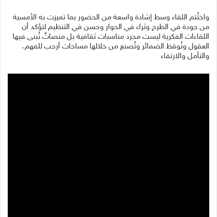
واختُتم اللقاء وسط إشادة واسعة من الحضور بما تميزت به الأمسية
من جودة في الطرح وثراء في الحوار وحسن في التنظيم لتؤكد أن
اللقاءات الفكرية ليست مجرد مناسبات ثقافية بل منصاتٌ تُبنى فيها
العقول وتُوقظ الضمائر وتُصنع من خلالها مساحات أرحب للفهم،
والتأمل والارتقاء