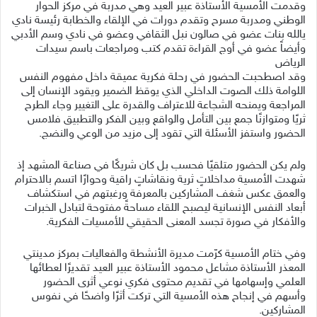
وقدمت الأمسية الأستاذة عبير العيد وهي مدربة في مركز الحوار
الوطني ومدربة مسرح وتقدم دورات في الإلقاء والخطابة رئيسة نادي
يالله بنات عضو في صالون نبل الثقافي وعضو في نادي وسم الأدبي
وأيضاً عضو في أوج القراءة تقدم كتب ومراجعات باسم سيدات
الرياض
وقد اصطحبت الحضور في رحلة فكرية عميقة داخل مفهوم النفس
اللوامة ذلك الصوت الداخلي الذي يوقظ الضمير ويقود الإنسان إلى
المراجعة ويمنحه الشجاعة للاعتراف والقدرة على التغيير وجاء الطرح
ثريًا ومتوازنًا جمع بين التأمل والواقع وبين الفكر والتطبيق فلامس
الحضور واستفز الأسئلة التي تقود إلى مزيد من الوعي والنضج.
ولم يكن الحضور متلقيًا فحسب بل كان شريكًا في صناعة المشهد إذ
شهدت الأمسية مداخلاتٍ ثرية ونقاشاتٍ راقية وحوارًا اتسم بالاحترام
والعمق عكس شغف المشاركين بالمعرفة ورغبتهم في استكشاف
أبعاد النفس الإنسانية ليصبح اللقاء مساحةً مفتوحة لتبادل الخبرات
والأفكار في صورة تجسد المعنى الحقيقي للأمسيات الفكرية.
وفي ختام الأمسية كرّمت مديرة الأنشطة والفعاليات بمركز مدينتي
المعذر الأستاذة مشاعل محمود الأستاذة عبير العيد تقديرًا لعطائها
العلمي وإسهامها في تقديم محتوى فكري نوعي أثرى الحضور
وأسهم في إنجاح هذه الأمسية التي تركت أثرًا واضحًا في نفوس
المشاركين.