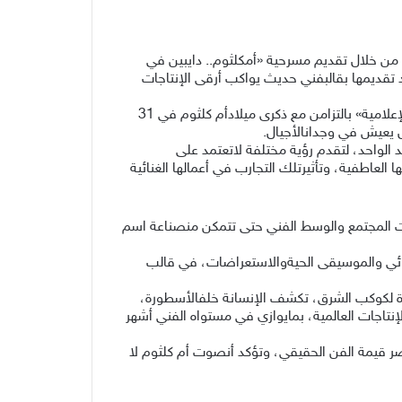
 من خلال تقديم مسرحية «أمكلثوم.. دايبين في
رة كوكب الشرق ويعيد تقديمها بقالبفني حديث يواكب أرقى الإنتاجات
ويأتي العرض، الذي تنتجه شركة «فضائية للإنتاج الفني» للمنتج الرئيس التنفيذي حمد عبد الرضا بالتعاون مع «مجموعة السلام الإعلامية» بالتزامن مع ذكرى ميلادأم كلثوم في 31
ال يعيش في وجدانالأجيال.
الواحد، لتقدم رؤية مختلفة لاتعتمد على
العاطفية، وتأثيرتلك التجارب في أعمالها الغنائية
يات المجتمع والوسط الفني حتى تتمكن منصناعة اسم
غنائي والموسيقى الحيةوالاستعراضات، في قالب
دة لكوكب الشرق، تكشف الإنسانة خلفالأسطورة،
جات العالمية، بمايوازي في مستواه الفني أشهر
 قيمة الفن الحقيقي، وتؤكد أنصوت أم كلثوم لا