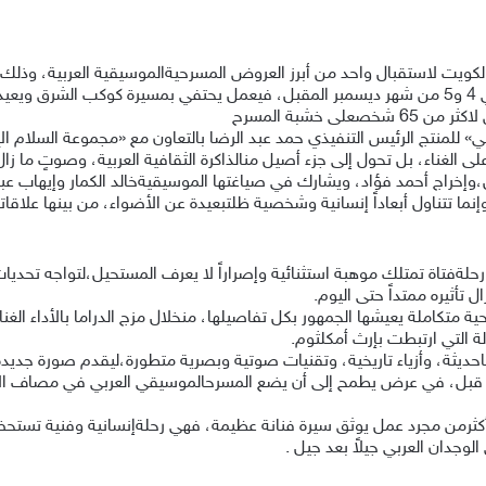
الكويت لاستقبال واحد من أبرز العروض المسرحيةالموسيقية العربية، وذلك
صوت الست» على مدى أمسيتينمتتاليتين خلال يومي 4 و5 من شهر ديسمبر المقبل، فيعمل يحتفي بمسي
 خشبة المسرح
ى الغناء، بل تحول إلى جزء أصيل منالذاكرة الثقافية العربية، وصوتٍ ما ز
إخراج أحمد فؤاد، ويشارك في صياغتها الموسيقيةخالد الكمار وإيهاب عبد 
تتناول أبعاداً إنسانية وشخصية ظلتبعيدة عن الأضواء، من بينها علاقاتها 
رحلةفتاة تمتلك موهبة استثنائية وإصراراً لا يعرف المستحيل،لتواجه تحد
ال تأثيره ممتداً حتى اليوم.
ة متكاملة يعيشها الجمهور بكل تفاصيلها، منخلال مزج الدراما بالأداء ال
التي ارتبطت بإرث أمكلثوم.
احديثة، وأزياء تاريخية، وتقنيات صوتية وبصرية متطورة،ليقدم صورة جدي
قبل، في عرض يطمح إلى أن يضع المسرحالموسيقي العربي في مصاف الإنتا
ثرمن مجرد عمل يوثق سيرة فنانة عظيمة، فهي رحلةإنسانية وفنية تستحضر
الوجدان العربي جيلاً بعد جيل .