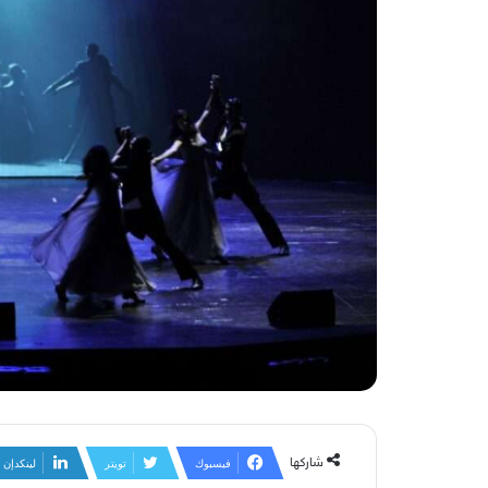
شاركها
فيسبوك
تويتر
لينكدإن