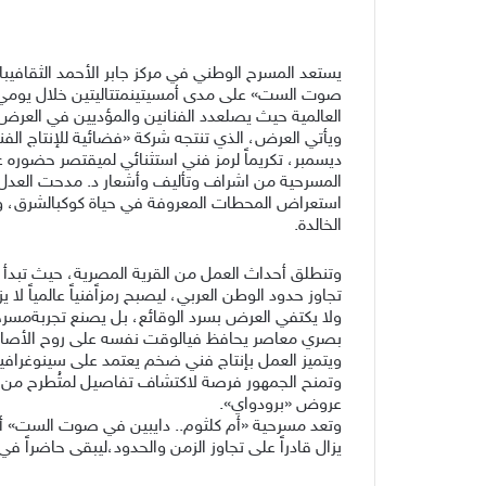
يستعد المسرح الوطني في مركز جابر الأحمد الثقافيب
العالمية حيث يصلعدد الفنانين والمؤديين في العرض لاكثر من 65 شخصعلى
ديسمبر، تكريماً لرمز فني استثنائي لميقتصر حضوره عل
المسرحية من اشراف وتأليف وأشعار د. مدحت العدل،و
استعراض المحطات المعروفة في حياة كوكبالشرق، وإنما 
الخالدة.
وتنطلق أحداث العمل من القرية المصرية، حيث تبدأ 
تجاوز حدود الوطن العربي، ليصبح رمزاًفنياً عالمياً لا يز
ولا يكتفي العرض بسرد الوقائع، بل يصنع تجربةمسرحي
بصري معاصر يحافظ فيالوقت نفسه على روح الأصالة 
ويتميز العمل بإنتاج فني ضخم يعتمد على سينوغرافي
وتمنح الجمهور فرصة لاكتشاف تفاصيل لمتُطرح من 
عروض «برودواي».
وتعد مسرحية «أم كلثوم.. دايبين في صوت الست» أك
يزال قادراً على تجاوز الزمن والحدود،ليبقى حاضراً في 