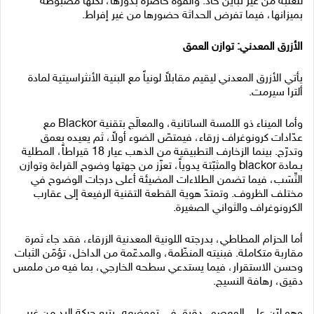
للعلبة من غير تباين حاد. والقوة حاضرة بدورها، لكنها مضبوطة
بميزانها، فيما تفرض الحداثة حضورها من غير إفراط.
الأزرق المعدني: توازن العمق
يأتي الأزرق المعدني ليقيم مقابلاً لونياً مع البنية الأنثراسيتية لمادة
ألترا سيرمت.
وأما الميناء ذو اللمسة الساتانية، والمعالَج بتقنية Blackor مع
عدّادات كرونوغراف زرقاء، فيمتصّ الضوء أولاً، ثم يعيده بعمق
وتدرّج. بينما الزخارف التطبيقية من الذهب عيار 18 قيراطاً، المطلية
بـمادة blackor والمثبّتة يدوياً، تعزّز من جهتها وضوح القراءة وتوازن
النِّسَب، فيما تضمن الطلاءات المضيئة أعلى درجات الوضوح في
مختلف الظروف. وتمتدّ هوية القطعة التقنية الرفيعة إلى عقارب
الكرونوغراف والثواني الصغيرة.
أما الحزام المطاطي، بدرجته اللونية المعدنية الزرقاء، فقد جاء ثمرة
مقاربة متكاملة. فبنيته المنظّمة، والمدعّمة من الداخل، تؤمّن الثبات
وحسن الاستقرار، فيما يستدعي سطحه الخارجي، بما فيه من ملمس
دقيق، رهافة النسيج.
وهو ليّن على المعصم، دقيق في تموضعه، يتبع حركة اليد من غير