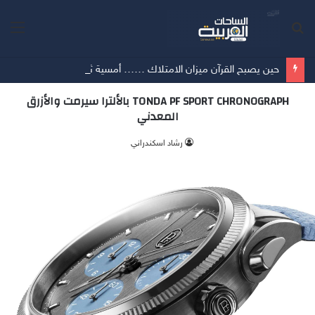
بحث
الق
عن
حين يصبح القرآن ميزان الامتلاك …… أمسية ثقافية تُعيد الإنسان إلى حقيقة ما يملك
TONDA PF SPORT CHRONOGRAPH بالألترا سيرمت والأزرق
المعدني
‫رشاد اسكندراني