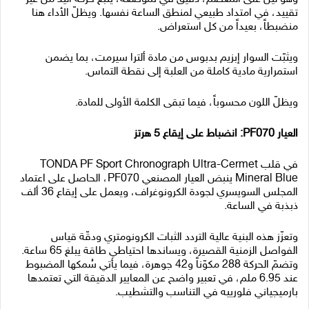
تقييد، في امتداد طبيعي لمنطق الساعة نفسها. ويظلّ الأداء هنا
منضبطاً، بعيداً من كل استعراض.
ويثبّت السوار إبزيم بدبوس من مادة ألترا سيرمت، بما يضمن
استمرارية مادية كاملة من العلبة إلى نقطة التماس.
ويظلّ اللون محسوباً، فيما تبقى الكلمة الأولى للمادة.
العيار PF070: انضباط على إيقاع 5 هرتز
في قلب TONDA PF Sport Chronograph Ultra-Cermet
Mineral Blue ينبض العيار المصنعي PF070، الحاصل على اعتماد
المجلس السويسري لجودة الكرونوغراف، ويعمل على إيقاع 36 ألف
ذبذبة في الساعة.
وتعزّز هذه البنية عالية التردد الثبات الكرونومتري ودقّة قياس
الفواصل الزمنية القصيرة، ويساندها احتياطي طاقة يبلغ 65 ساعة.
وتضمّ الحركة 288 مكوّناً و42 جوهرة، فيما يأتي سُمكها المضبوط
عند 6.95 ملم، في تعبير واضح عن المعايير الدقيقة التي تعتمدها
بارميجياني فلورييه في التناسب والتشطيب.