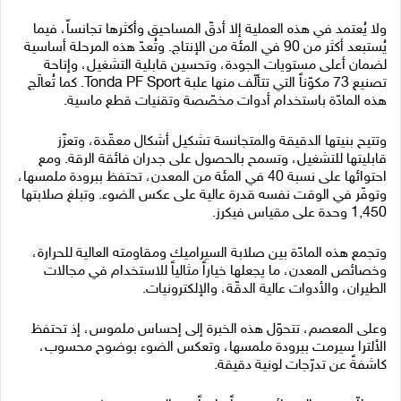
ولا يُعتمد في هذه العملية إلا أدقّ المساحيق وأكثرها تجانساً، فيما
يُستبعد أكثر من 90 في المئة من الإنتاج. وتُعدّ هذه المرحلة أساسية
لضمان أعلى مستويات الجودة، وتحسين قابلية التشغيل، وإتاحة
تصنيع 73 مكوّناً التي تتألّف منها علبة Tonda PF Sport. كما تُعالَج
هذه المادّة باستخدام أدوات مخصّصة وتقنيات قطع ماسية.
وتتيح بنيتها الدقيقة والمتجانسة تشكيل أشكال معقّدة، وتعزّز
قابليتها للتشغيل، وتسمح بالحصول على جدران فائقة الرقة. ومع
احتوائها على نسبة 40 في المئة من المعدن، تحتفظ ببرودة ملمسها،
وتوفّر في الوقت نفسه قدرة عالية على عكس الضوء. وتبلغ صلابتها
1,450 وحدة على مقياس فيكرز.
وتجمع هذه المادّة بين صلابة السيراميك ومقاومته العالية للحرارة،
وخصائص المعدن، ما يجعلها خياراً مثالياً للاستخدام في مجالات
الطيران، والأدوات عالية الدقّة، والإلكترونيات.
وعلى المعصم، تتحوّل هذه الخبرة إلى إحساس ملموس، إذ تحتفظ
الألترا سيرمت ببرودة ملمسها، وتعكس الضوء بوضوح محسوب،
كاشفةً عن تدرّجات لونية دقيقة.