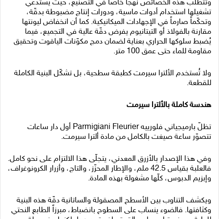
وتتطلّب هذه الخصائص نهجاً خاصاً في التصنيع، حيث يستدعي
تشغيلها استخدام أدوات ماسية، ودورات إنتاج مضبوطة بدقّة،
وتحكّماً صارماً في الإجهادات الميكانيكية. كما أن انخفاض ليونتها
مقارنة بالفولاذ أو التيتانيوم يفرض دقّة عالية في التجميع، فيما
يُضبط سلوكها الحراري بعناية لضمان دمج مكوّنات الياقوت وتحقيق
مقاومة للماء حتى عمق 100 متر.
ولا تُستخدم الألترا سيرمت كطبقة سطحية، بل تشكّل البنية الكاملة
للقطعة.
هندسة كاملة بالألترا سيرمت
تظلّ بارميجياني فلورييه Parmigiani Fleurier أول دار ساعات
تتصوّر ساعة صيغت بالكامل من مادة ألترا سيرمت.
وفي هذا الإصدار بالأزرق المعدني، يتجلّى هذا الالتزام على نحو كامل.
فالعلبة بقياس 42.5 ملم، والإطار المحزّز، والتاج، وأزرار الكرونوغراف،
وإبزيم الدبوس، كلّها مشغولة بهذه المادة.
ويكشف التناوب بين الأسطح المصقولة والساتانية دقّة هذه البنية
وكثافتها. فالضوء ينساب على السطوح بانضباط، مبرزاً الطابع النحتي