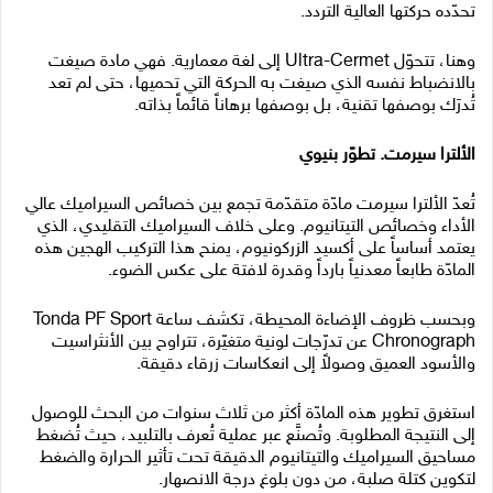
تحدّده حركتها العالية التردد.
وهنا، تتحوّل Ultra-Cermet إلى لغة معمارية. فهي مادة صيغت
بالانضباط نفسه الذي صيغت به الحركة التي تحميها، حتى لم تعد
تُدرَك بوصفها تقنية، بل بوصفها برهاناً قائماً بذاته.
الألترا سيرمت. تطوّر بنيوي
تُعدّ الألترا سيرمت مادّة متقدّمة تجمع بين خصائص السيراميك عالي
الأداء وخصائص التيتانيوم. وعلى خلاف السيراميك التقليدي، الذي
يعتمد أساساً على أكسيد الزركونيوم، يمنح هذا التركيب الهجين هذه
المادّة طابعاً معدنياً بارداً وقدرة لافتة على عكس الضوء.
وبحسب ظروف الإضاءة المحيطة، تكشف ساعة Tonda PF Sport
Chronograph عن تدرّجات لونية متغيّرة، تتراوح بين الأنثراسيت
والأسود العميق وصولاً إلى انعكاسات زرقاء دقيقة.
استغرق تطوير هذه المادّة أكثر من ثلاث سنوات من البحث للوصول
إلى النتيجة المطلوبة. وتُصنَّع عبر عملية تُعرف بالتلبيد، حيث تُضغط
مساحيق السيراميك والتيتانيوم الدقيقة تحت تأثير الحرارة والضغط
لتكوين كتلة صلبة، من دون بلوغ درجة الانصهار.