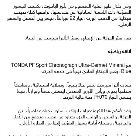
ومن خلال ظهر العلبة المصنوع من بلّور الياقوت، تكشف الجسور
المفرّغة ذات اللمسة الساتانية عن هندستها، ترافقها كتلة تذبذب
هيكلية من الذهب الوردي عيار 22 قيراطاً، تجمع بين الصقل والسفع
الرملي.
هنا، تعبّر الحركة عن الإيقاع، وتعبّر الألترا سيرمت عن البنية.
أناقة رياضيّة
مع TONDA PF Sport Chronograph Ultra-Cermet Mineral
Blue، يغدو الابتكار الماديّ نهجاً في خدمة الحركة.
فمادة ألترا سيرمت تمنح نقاءً بنيوياً، وصلابة استثنائية، وتماسكاً
سطحياً يدوم. ويأتي الأزرق المعدني ليضفي عمقاً وتوازناً، فيما
يضمن العيار PF070 دقة عالية التردد.
وقد صُمّم هذا الكرونوغراف ليواكب أسلوب حياة معاصراً، بين
الحركة، والسفر، والوقت الذي نختاره عن قصد، فيجمع بين الأداء
والجاذبية، وتحمله أناقة يسهل التعرّف إليها من النظرة الأولى.