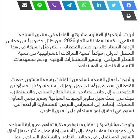
أبرزت شركة ركاز العقارية مشاركتها الفاعلة في منتدى السياحة
العالمي – قمة أنغولا للاستثمار 2026، من خلال حضور رئيس مجلس
الإدارة الأستاذ خالد بن حسن القحطاني، الذي مثّل الشركة في هذا
المحفل الدولي، مؤكداً أهمية الشراكات الاستراتيجية في تنمية
القطاع السياحي، وتحفيز الاستثمارات النوعية، ودعم مستهدفات
التنمية الاقتصادية المستدامة.
وشهدت أعمال القمة سلسلة من اللقاءات رفيعة المستوى جمعت
القحطاني بعدد من رؤساء الدول، ووزراء السياحة، وكبار المسؤولين
الحكوميين، إلى جانب نخبة من قادة القطاع السياحي والاستثماري،
حيث جرى بحث سبل تطوير الوجهات السياحية وتعزيز فرص التعاون
المشترك، إضافة إلى استعراض الفرص الاستثمارية الواعدة التي
تسهم في تحقيق نمو مستدام على المدى الطويل.
وتوجت مشاركة ركاز العقارية بتوقيع مذكرة تفاهم مع وزارة السياحة
في جمهورية أنغولا، تهدف إلى تأسيس إطار عمل مشترك يعزز آفاق
التعاون المستقبلي في مجالات التطوير والاستثمار السياحي، بما