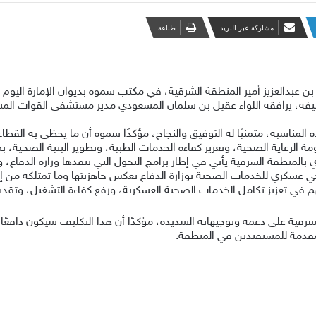
مشاركة عبر البريد
طباعة
بدالعزيز أمير المنطقة الشرقية، في مكتب سموه بديوان الإمارة اليوم الأ
يفه، يرافقه اللواء عقيل بن سلمان المسعودي مدير مستشفى القوات المس
ه المناسبة، متمنيًا له التوفيق والنجاح، مؤكدًا سموه أن ما يحظى به القط
لرعاية الصحية، وتعزيز كفاءة الخدمات الطبية، وتطوير البنية الصحية، بما 
ي عسكري للخدمات الصحية بوزارة الدفاع يعكس جاهزيتها وما تمتلكه من إمكانا
في تعزيز تكامل الخدمات الصحية العسكرية، ورفع كفاءة التشغيل، وتقدي
شرقية على دعمه وتوجيهاته السديدة، مؤكدًا أن هذا التكليف سيكون دافعًا
المقدمة للمستفيدين في المنطقة.