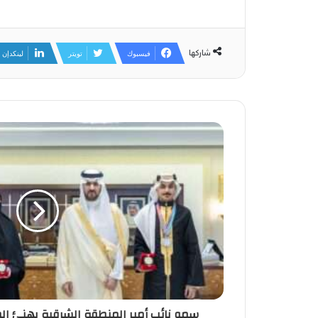
شاركها
فيسبوك
تويتر
لينكدإن
سمو نائب أمير المنطقة الشرقية يهنئ الط