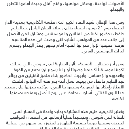
الأصوات الواعدة، وصقل مواهبها، وفتح آفاق جديدة أمامها للتطور
والإبداع.
وفي هذا الإطار، شهد اللقاء الكبير الذي نظمته الأكاديمية بمدينة الدار
البيضاء يوم 21 يونيو، احتفاء بذكرى ميلاد الفنان الراحل عبدالحليم
حافظ، بحضور نخبة من الفنانين والموسيقيين وعشاق الفن الأصيل،
إلى جانب عدد من المواهب الشابة التي وجدت في هذه المناسبة
فرصة حقيقية لإبراز قدراتها الفنية أمام جمهور يقدّر الإبداع ويحترم
التراث الموسيقي العربي.
ومن أبرز محطات الأمسية، تألق المطربة لبنى شوقي، التي تمتلك
تكوينا موسيقياً أكاديميا وصوتا أوبرالياً (سوبرانو) يجمع بين القوة
والعذوبة والإحساس. وأبهرت الحضور باداء متميز لأغنيتين من روائع
عبد الحليم حافظ، من بينهما عمل أدته بمرافقة آلة البيانو، لتلفت
الأنظار بإمكاناتها الصوتية وحضورها الفني، مؤكدة قدرتها على تقديم
هذا اللون الغنائي بأسلوب يحافظ على روح الأصل ويمنحه بصمتها
الخاصة.
وتعتبر أكاديمية حليم هذه المشاركة بداية واعدة في المسار الفني
للفنانة لبنى شوقي، وتجسيداً عملياً لرسالتها في احتضان المواهب
الجديدة ومنحها فرصاً حقيقية للظهور والتطور، بما يسهم في صناعة