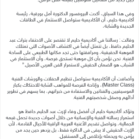
جيل جديد من الفنانين المؤمنين بقيمة الفن الراقي.
وفي هذا السياق، أكدت البروفسور الدكتورة أمل بورقية، رئيسة
أكاديمية حليم، أن الأكاديمية ستواصل الاستثمار في الطاقات
الجديدة والشابة،
وقالت : رسالتنا في أكاديمية حليم لا تقتصر على الاحتفاء بتراث عبد
الحليم حافظ، بل تتمثل أيضاً في اكتشاف الأصوات التي تمتلك
الموهبة الحقيقية، ومرافقتها حتى تجد مكانها الطبيعي على الساحة
الفنية. نحن نؤمن بأن كل موهبة تستحق فرصة، وأن الاستثمار في
الشباب هو الضمان الحقيقي لاستمرار الفن العربي الأصيل.”
وأضافت أن الأكاديمية ستواصل تنظيم الحفلات والورشات الفنية
(Master Class)، وإتاحة الفرصة للمواهب الشابة للاحتكاك بكبار
الموسيقيين والفنانين والاستفادة من خبراتهم، بما يسهم في تطوير
أدائهم وصقل شخصيتهم الفنية.
وتؤكد أكاديمية حليم أن أفضل وفاء لإرث عبد الحليم حافظ هو
استمرار رسالته الفنية والإنسانية من خلال أصوات جديدة تحمل قيمه
الجمالية، وتواصل تقديم الأغنية العربية الراقية للأجيال القادمة، لأن
الإرث الحقيقي لا يبقى في الذاكرة فقط، بل يزدهر حين يجد من
يؤمن به ويحمله بإخلاص إلى المستقبل.