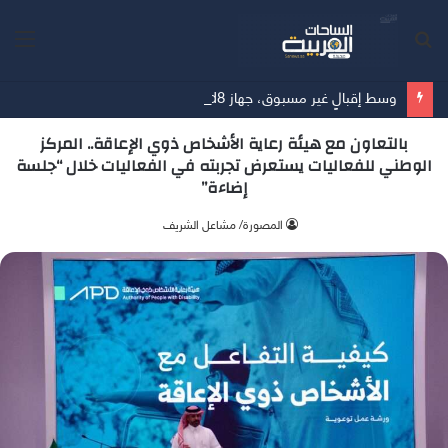
بحث
الق
عن
وسط إقبالٍ غير مسبوق، جهاز Galaxy Z Fold8 من سامسونج يحطم الأرقام القياسية للطلبات المسبقة
بالتعاون مع هيئة رعاية الأشخاص ذوي الإعاقة.. المركز
الوطني للفعاليات يستعرض تجربته في الفعاليات خلال “جلسة
إضاءة”
‫المصورة/ مشاعل الشريف