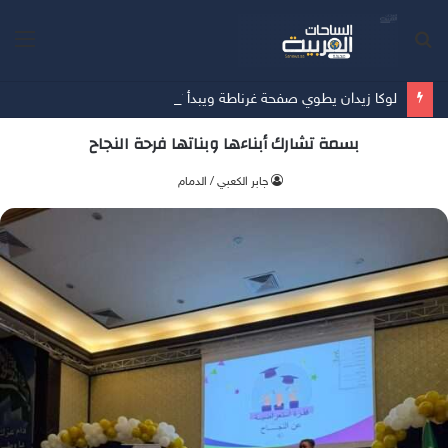
بحث
الق
عن
لوكا زيدان يطوي صفحة غرناطة ويبدأ تحدياً جديداً مع ليغانيس
بسمة تشارك أبناءها وبناتها فرحة النجاح
جابر الكعبي / الدمام