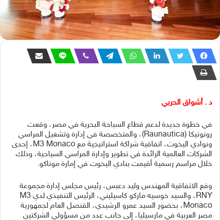
د . أشواق الحربي
في خطوة جديدة لدعم قطاع السياحة البحرية في مصر، وقعت
رونوتيكا (Raunautica)، والمتخصصة في إدارة وتشغيل المراسي
ونوادي اليخوت، اتفاقية شراكة استراتيجية مع M3 Monaco، إحدى
الشركات العالمية الرائدة في تطوير وإدارة المراسي السياحية، وذلك
خلال مراسم رسمية أقيمت بنادي اليخوت في إمارة موناكو.
وقع الاتفاقية المهندس وليد دعبس، رئيس مجلس إدارة مجموعة
RNY، والسيد خوسيه ماركو كاسيليني، الرئيس التنفيذي لدي M3
Monaco، بحضور السيد عمرو الرشيدي، القنصل العام لجمهورية
مصر العربية في مارسيليا، إلى جانب عدد من مسؤولي الشركتين