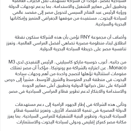
السياحية بمصر، مؤكداً أن الشراكة تستهدف نقل الخبرات العالمية
وتطبيق أعلى معايير التشغيل والاستدامة، بما يدعم توجهات الدولة
ورؤية الرئيس عبد الفتاح السيسي لتحويل مصر إلى مقصد عالمي
لسياحة اليخوت، مستفيدة من موقعها الجغرافي المتميز وإمكاناتها
البحرية والسياحية.
وأضاف أن مجموعة RNY تؤمن بأن هذه الشراكة ستكون نقطة
انطلاق لبناء منظومة مصرية تضاهي أفضل المراسي العالمية، وتعزز
تنافسية مصر على خريطة السياحة البحرية الدولية.
من جانبه، أعرب خوسيه ماركو كاسيليني، الرئيس التنفيذي لدي M3
Monaco، عن اعتزازه بالشراكة مع رونوتيكا، مؤكداً أن مصر تمتلك
مقومات استثنائية تؤهلها لتصبح واحدة من أهم وجهات سياحة
اليخوت في منطقة البحر المتوسط والشرق الأوسط، مشيراً إلى حرص
الشركة على نقل خبراتها الدولية وتطبيق أعلى معايير الجودة
والاستدامة والابتكار لدعم تطوير قطاع المراسي السياحية في مصر.
وتأتي هذه الشراكة في إطار الجهود الرامية إلى دعم مستهدفات
الدولة المصرية في تنمية الاقتصاد الأزرق، وتعزيز تنافسية قطاع
السياحة البحرية، وتطوير البنية التشغيلية للمراسي السياحية، بما يعزز
مكانة مصر كمركز إقليمي ودولي لسياحة اليخوت والاستثمارات