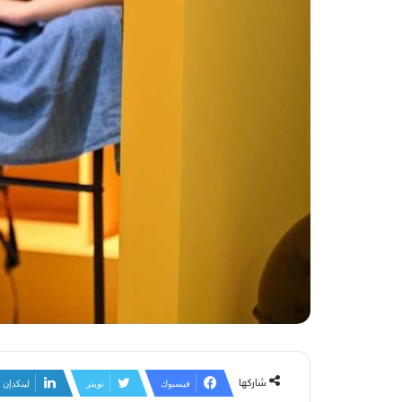
شاركها
فيسبوك
تويتر
لينكدإن