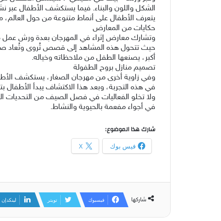
الشكل واللون والبناء. فيما يستكشف الأطفال عبر 
يتعرف الأطفال على أنماط متنوعة من حول العالم، م
حكايات من المعارض
وتشارك معارض إثراء في المهرجان بعدة ورش عمل 
حيث تتحول هذه المشاهد إلى قصص تُروى وتُعاد صياغ
أكبر، يصنعها الطفل من ملاحظاته وخياله.
تصميم منازل بروح الطفولة
وفي زاوية أخرى من مهرجان الصغار، يستكشف الأطفال ا
في هذه التجربة، وبعد هذا الاكتشاف يبدأ الأطفال 
ولا تخلو الفعاليات في فصل الصيف من التحديات الم
في أجواء مفعمة بالحيوية والنشاط.
شارك هذا الموضوع:
فيس بوك
X
شاركها
فيسبوك
تويتر
لينكدإن