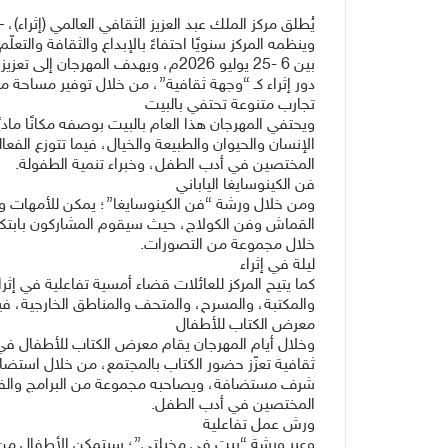
يُطلق مركز الملك عبد العزيز الثقافي العالمي (إثراء
بين 6 -25 يوليو 2026م، ويهدف ال
دور إثراء كـ “وجهة ثقافية”، من خلال توفير مساحة مت
تجارب متنوعة تحتفي بالبيت
ويحتفي المهرجان هذا العام بالبيت بوصفه مكانًا ماديً
الإنسان والحيوان والطبيعة والخيال، فيما تتوزع الفع
المختصين في أدب الطفل، وخبراء تنمية الطفولة.
فن الكينوسايغا الياباني
ومن خلال ورشة “فن الكينوسايغا”؛ يمكن للأمهات و
القماش وفن الكولاج، حيث سيقوم المشاركون بابتكار 
خلال مجموعة من التصورات.
ليلة في إثراء
كما يتيح المركز للعائلات قضاء أمسية تفاعلية في إ
والمكتبة، والمسرح، والمتحف والمناطق الخارجية، فيم
معرض الكتاب للأطفال
المختصين في أدب الطفل.
ورش عمل تفاعلية
وعبر ورشة “بيت في مخيلتي”؛ سيتمكن الأطفال من 