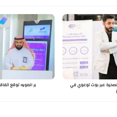
 الصحية عبر بوث توعوي في
بر المويه توقع اتفاقية لترميم 10 مناز