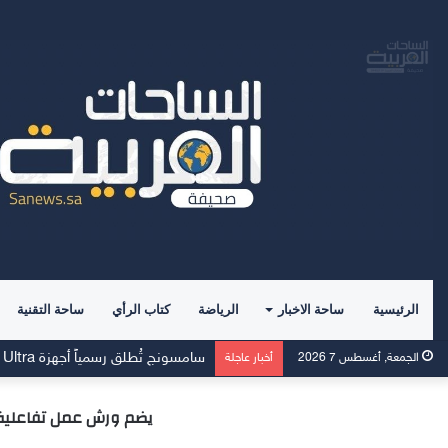
الرئيسية
ساحة الاخبار
الرياضة
كتاب الرأي
ساحة التقنية
وسط إقبالٍ غير مسبوق، جهاز Galaxy Z Fold8 من سامسونج يحطم الأرقام القياسية للطلبات المسبقة
الجمعة, أغسطس 7 2026
أخبار عاجلة
يضم ورش عمل تفاعلية ومعر