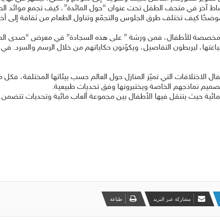
نشاط آخر في متحف الطفل تحت عنوان “حول المائدة”، كيف تجمع موائد الط
وضحًا كيف تختلف طرق الجلوس والتجمّع وتناول الطعام من ثقافة إلى أخ
مخصصة للأطفال، فمن ورشة ” على هذه السجادة” في معرض “صدى المألوف
تها، ليربطون التفاصيل، ويكوّنون حكاياتهم من خلال الرسم والسرد. في 
لاختلافات التي تميّز المنازل حول العالم حسب بيئاتها المختلفة، فكل منز
بتصميم نماذجهم الخاصة ويختبرونها وفق تحديات طبيعية.
ائية حيث يتنقل فيها الأطفال بين مجموعة ألعاب مائية وتحديات تتضمن م
مشاركة عبر البريد
طباعة