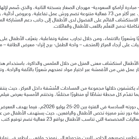
)، – مبادرة أرامكو السعودية- مهرجان الصغار بنسخته الثانية، والذي صُمم 
وينظمه المركز سنويًا احتفاءً بالإبداع والثقافة والتعلّم، عبر أكثر من 73 فعالية متنوعة ت
مهرجان إلى تعزيز الاستكشاف القائم على الفضول لدى الأطفال إلى جانب دعم المشارك
كاملة تدمج التعلّم باللعب للأطفال والعائلات.
ا وشعورًا بالانتماء، ومن خلال تجارب عملية وتفاعلية، يتعرّف الأطفال على ا
اليات على أرجاء المركز (المتحف – واحة الطفل- برج إثراء- معرض الطاقة – 
الأطفال استكشاف معنى المنزل من خلال الملمس والذاكرة، باستخدام هذا 
عمل فني من الأقمشة عبر اختيار مواد تمنحهم شعورًا بالألفة والراحة، وت
ثراء يكتشفون خلالها مجموعة من المساحات المُنسّقة داخل المركز، حيث ين
ا تقدّم كل محطة نشاطًا أو منظورًا مختلفًا، وتختتم الأمسية بعرض فيلم.
وخلال أيام المهرجان يقام معرض الكتاب للأطفال في دورت
شرف مستضافة، ويصاحبه مجموعة من البرامج والفعاليات ال
تطوير تصورهم الخاص للبيت وتحويله إلى نموذج واقعي، ليظهر في نها