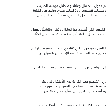
لإلهام عقول الأطفال وعائلاتهم خلال موسم الصيف،
ضم ورش عمل تفاعلية، وعروض أدائية، وجلسات قصصية، وتركيبات فنية، وذلك في الفترة
ة المجتمعية والتواصل الثقافي، فيما يُجسد المهرجان
لكيفية التي تُصمّم بها المنازل وتُبنى وتتشكّل بفعل
متحف الطفل – البلازا) وسط مشاركة نخبة من الكتّاب
الفن وهو فن ياباني تقليدي حديث يجمع بين ترقيع
حتفي هذه التجربة بكيفية الإحساس بالمنزل من
تقل البرنامج بين مواقع رئيسية تشمل متحف الطفل،
ه السادسة في الفترة بين 20-25 يوليو 2026م، فيما يهدف المعرض إلى تشجيع حب القراءة لدى الأطفال في بيئة
ثقافية تعزّز حضور الكتاب بالمجتمع، من خلال استضافة دور نشر مميزة تخص الأطفال واليافعين، حيث يستهدف الأطفال من عمر 4-14 سنة، فيما يأتي المعرض بحضور دولة
مخصصة التي تناسب الأطفال بواقع 23 فعالية تضم توقيع كتب وجلسات حوارية وورش عمل تضم نخبة من
ية المطاف لكل طفل تصميم يعكس أفكاره من خلال