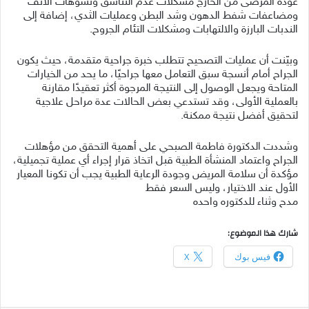
عودة المرضى من الخارج مشكلات عدم التناسق وتشوهات الأنف
ومضاعفات شفط الدهون وشد البطن وعمليات الثدي، إضافة إلى
الندبات البارزة والالتهابات ومشكلات التئام الجروح.
وبيّنت أن عمليات التصحيح تتطلب خبرة جراحية متقدمة، حيث يكون
الجراح أمام أنسجة سبق التعامل معها جراحيًا، ما يحد من الخيارات
المتاحة ويجعل الوصول إلى النتيجة المرجوة أكثر تعقيدًا مقارنة
بالعملية الأولى، وقد تستدعي بعض الحالات عدة مراحل علاجية
لتحقيق أفضل نتيجة ممكنة.
وشددت الدكتورة فاطمة الصبحي على أهمية التحقق من مؤهلات
الجراح واعتماد المنشأة الطبية قبل اتخاذ قرار إجراء أي عملية تجميلية،
مؤكدة أن سلامة المريض وجودة الرعاية الطبية يجب أن تكونا المعيار
الأول عند الاختيار، وليس السعر فقط
مدح وثناء للدكتوره واحده
شارك هذا الموضوع:
فيس بوك
X