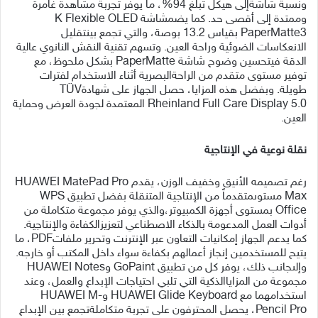
ونسبة شاشةإلى هيكل تبلغ 94%، ما يوفر تجربة مشاهدة غامرة
وممتدة إلى أقصى حد. كما يضمشاشة K Flexible OLED
PaperMatte3 بقياس 13.2 بوصة، والتي تجمع بينتقليل
الانعكاسات الضوئية وراحة العين. وتسهم تقنية النقش النانوي عالية
الدقة فيتحسين وضوح شاشة PaperMatte بشكل ملحوظ، مع
توفير مستوى متقدم من الراحةالبصرية أثناء الاستخدام لفترات
طويلة. وبفضل هذه المزايا، حصل الجهاز على شهادةTÜV
Rheinland Full Care Display 5.0 المعتمدة لجودة العرض وحماية
العين.
نقلة نوعية في الإنتاجية
رغم تصميمه الأنيق وخفيف الوزن، يقدم HUAWEI MatePad Pro
Max مستوىمتقدماً من الإنتاجية المتنقلة بفضل تطبيق WPS
Office بمستوى أجهزة الكمبيوتر،والذي يوفر مجموعة متكاملة من
أدوات العمل المدعومة بالذكاء الاصطناعي لتعزيزالكفاءة والإنتاجية.
كما يدعم الجهاز إمكانيات التعاون عبر الإنترنت وتحرير ملفاتPDF، ما
يتيح للمستخدمين إنجاز أعمالهم بكفاءة سواء داخل المكتب أو خارجه.
وإلىجانب ذلك، يوفر كل من تطبيق GoPaint وHUAWEI Notes
مجموعة من المزاياالذكية التي تلبي احتياجات الإبداع والعمل، وعند
استخدامهما مع HUAWEI Glide Keyboard وHUAWEI M-
Pencil Pro، يحصل المحترفون على تجربة متكاملةتجمع بين الإبداع