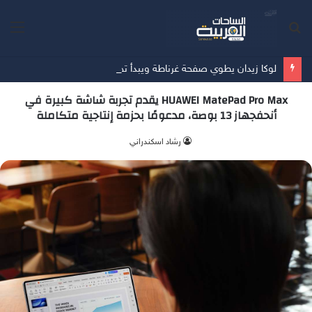
بحث
الق
عن
لوكا زيدان يطوي صفحة غرناطة ويبدأ تحدياً جديداً مع ليغانيس
HUAWEI MatePad Pro Max يقدم تجربة شاشة كبيرة في
أنحفجهاز 13 بوصة، مدعومًا بحزمة إنتاجية متكاملة
‫رشاد اسكندراني