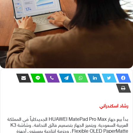
رشاد اسكندراني
بدأ بيع جهاز HUAWEI MatePad Pro Max الجديدكلياً في المملكة
العربية السعودية. ويتميز الجهاز بتصميم فائق النحافة، وشاشة K3
Flexible OLED PaperMatte، وحزمة إنتاجية بمستوى أجهزة