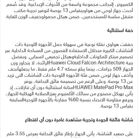
الكمبيوتر، إلىجانب مجموعة واسعة من الأدوات الإبداعية. وقد صُمم
أحدث جهاز لوحي من هواويبقياس 13 بوصة لتوفير تجربة مكتب
متنقل سلسة للمستخدمين، ضمن هيكل محمولوخفيف الوزن للغاية.
خفة استثنائية
حققت هواوي نقلة نوعية في سهولة حمل الأجهزة اللوحية ذات
الشاشات الكبيرة منخلال الاستفادة القصوى من المساحة الداخلية عبر
تصميم مبتكر للمكونات الداخليةوهيكل تجميعي انسيابي. وبفضل
بنية Huawei Cloud Falcon Architectureالرائدة، لا يتجاوز وزن
الجهاز 509 جرامات، بينما يبلغ سمكه 4.7 ملم فقط، ما يجعلهأنحف
وأخف جهاز لوحي ضمن فئة الأجهزة اللوحية ذات الشاشات التي تزيد
عن 13 بوصة. وعلى الرغم من تصميمه فائق النحافة، يوفر
HUAWEI MatePad Pro Maxمتانة استثنائية دون أي تنازلات، إذ
يأتي بهيكل مصنوع من سبائك الألمنيوم يعززالصلابة الهيكلية للجهاز،
ويرفع مقاومة الانحناء بنسبة 60% مقارنةً بالأجهزة اللوحيةالسابقة
بقياس 13 بوصة.
شاشة فائقة الجودة وتجربة مشاهدة غامرة دون أي اقتطاع
على صعيد الشاشة، يأتي الجهاز بإطار فائق النحافة بعرض 3.55 ملم