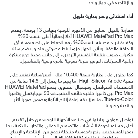
والإنتاجية في جهاز واحد.
أداء استثنائي وعمر بطارية طويل
مقارنةً بالجيل السابق من الأجهزة اللوحية بقياس 13 بوصة، يقدم
HUAWEI MatePad Pro Max أداءً إجمالياً أعلى بنسبة 20%
وكفاءة تبريد محسنة بنسبة30%، مع الحفاظ على تصميمه فائق
النحافة والخفة. ويأتي الجهاز مزوداً بنظامصوتي متطور يضم ستة
مكبرات صوت بتقنية التقسيم الترددي، إلى جانب وحدة جهيرمبتكرة
رباعية المحركات، لتوفير تجربة صوتية غامرة وغنية بالتفاصيل.
كما يحتوي على بطارية بسعة 10,400 مللي أمبير/ساعة تعتمد على
تقنية High-Silicon Anode، ما يتيح ما يصل إلى 14.5 ساعة من
الاستخدام المتواصل. وفيمجال التصوير، يجمع HUAWEI MatePad
Pro Max بين كاميرا خلفية فائقة الدقةبدقة 50 ميجابكسل وكاميرا
True-to-Color، ما يعزز دقة إعادة إنتاج الألوانويضمن صوراً أكثر
واقعية وحيوية.
تواصل هواوي ريادتها في صناعة الأجهزة اللوحية من خلال تقديم
أعلى مستوياتجودة الشاشات والتصميم الجمالي والتجارب الذكية، بما
يوفر للمستخدمين تجربةحوسبة متنقلة تجمع بين الإنتاجية والإبداع.