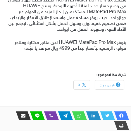
ويجسد HUAWEI MatePad Pro Max الجديد أحدث جهود هواوي
في وضع معيار جديد لفئة الأجهزة اللوحية. ويتيحHUAWEI
MatePad Pro Max للمستخدمين إنجاز المزيد من المهام عبر
جهازواحد، حيث يوفر مساحة عمل واسعة لإطلاق الأفكار والإبداع،
ضمن تصميم خفيفالوزن وسهل الحمل بشكل استثنائي، ليجمع بين
الأداء القوي وسهولة التنقل في آنٍواحد.
يتوفر HUAWEI MatePad Pro Max لدى متاجر مختارة ومتاجر
هواوي الرسمية،بأسعار تبدأ من 4999 ريال مع هدايا قيّمة.
شارك هذا الموضوع:
فيس بوك
X