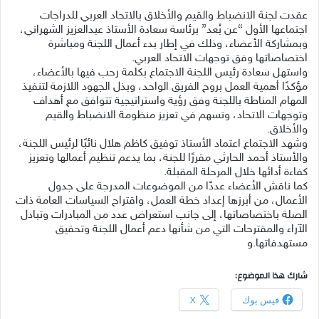
عقدت لجنة الانضباط والقيم والأخلاق بالاتحاد العربي للدراجات
اجتماعها الأول “عن بُعد” برئاسة سعادة الأستاذ عبدالعزيز الشهراني،
وبمشاركة الأعضاء، وذلك في إطار بدء أعمال اللجنة ومباشرة
اختصاصاتها وفق توجهات الاتحاد العربي.
واستهل سعادة رئيس اللجنة الاجتماع بكلمة رحب فيها بالأعضاء،
مؤكدًا أهمية العمل بروح الفريق الواحد، وبذل الجهود اللازمة لتنفيذ
المهام المناطة باللجنة وفق رؤية واستراتيجية تتوافق مع أهداف
وتوجهات الاتحاد، وتسهم في تعزيز منظومة الانضباط والقيم
والأخلاق.
وشهد الاجتماع اعتماد الأستاذ توفيق كاظم هلال نائبًا لرئيس اللجنة،
والأستاذ أحمد الحارثي مقررًا للجنة، بما يدعم تنظيم أعمالها وتعزيز
كفاءة أدائها خلال المرحلة المقبلة.
كما ناقش الأعضاء عددًا من الموضوعات المدرجة على جدول
الأعمال، من أبرزها إعداد خطة العمل، واقتراح السياسات العامة ذات
الصلة باختصاصاتها، إلى جانب استعراض عدد من المبادرات وتبادل
الآراء والمقترحات التي من شأنها دعم أعمال اللجنة وتحقيق
مستهدفاتها.و
شارك هذا الموضوع:
فيس بوك
X