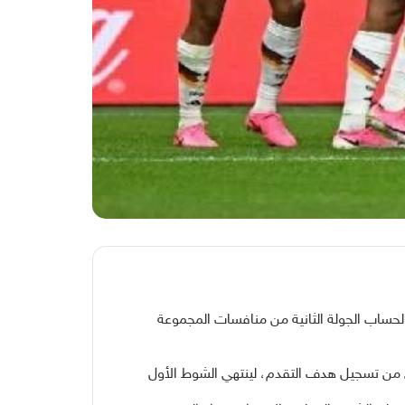
مة التي احتضنها ملعب “تورونتو” بكندا، لحساب الجولة الثانية من منافسات المجموعة
لماني في الدقيقة 30’، عندما تمكن النجم فرانك كيسي من تسجيل هدف التقدم، لينتهي الشوط الأول