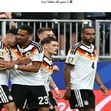
د/ عمرو خالد حافظ / جدة