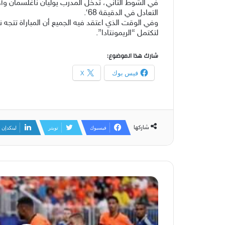
في الشوط الثاني، تدخل المدرب يوليان ناغلسمان وأج
التعادل في الدقيقة 68′.
لتكتمل “الريمونتادا”.
شارك هذا الموضوع:
فيس بوك
X
شاركها
فيسبوك
تويتر
لينكدإن