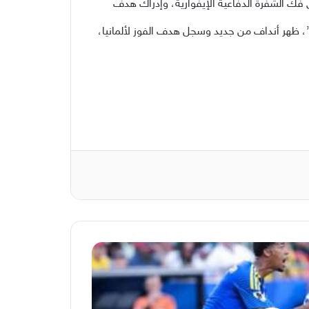
 فك الشفرة الدفاعية الإيفوارية، وإدراك هدف
وفي الوقت الذي اعتقد فيه الجميع أن المباراة تتجه نحو التعادل، أبت العزيمة الألمانية إلا أن تترك بصمتها، وفي الدقيقة 90+4’، ظهر أنداف من جديد وسجل هدف الفوز لألمانيا،