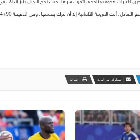
رى تغييرات هجومية ناجحة، أثمرت سريعاً، حيث نجح البديل دنيز أنداف في
مشاركة عبر البريد
طباعة