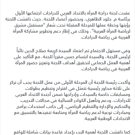
عقدت لجنة دراجة المرأة بالاتحاد العربي للدراجات اجتماعها الأول
برئاسة م. خلود الظاهري، وبحضور أعضاء اللجنة، حيث ناقشت اللجنة
رؤيتها وخطة عملها للمرحلة المقبلة تحت شعار “مستقبل مشرق
لرياضة المرأة العربية”، وذلك في إطار دعم وتطوير مشاركة المرأة
العربية في رياضة الدراجات.
وفي مستهل الاجتماع تم اعتماد السيدة كريمة صلاح الدين نائباً
لرئيس اللجنة، والسيدة ابتسام حسن مقرراً للجنة، مع التأكيد على
أهمية العمل الجماعي لتحقيق أهداف اللجنة وتعزيز حضور المرأة
العربية في رياضة الدراجات.
وأكدت رئيسة اللجنة أن المرحلة الأولى من عمل اللجنة يجب أن تركز
على ثلاثة محاور رئيسية تتمثل في اقتراح وتنظيم بطولات
ومسابقات خاصة بالسيدات وإدراجها ضمن أجندة الاتحاد العربي
للدراجات، ودعم وتأهيل الكوادر النسائية في مجالات التدريب
والتحكيم والإدارة والتنظيم الرياضي، إلى جانب استحداث برامج
ومبادرات نوعية لدعم رياضة المرأة ومتابعة تنفيذها بالتنسيق مع
الاتحادات الوطنية العربية.
كما ناقشت اللجنة أهمية البدء بإعداد قاعدة بيانات شاملة للواقع