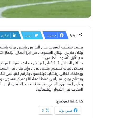
شاركها
فيسبوك
تويتر
لينكدإن
يعتمد منتخب المغرب على الحارس ياسين بونو باستمرار 
مع تألق “أسود الأطلس”.
فخلال التعادل 1-1 أمام البرازيل ببداية مشوار المونديال، خاض بونو مباراته السابعة أساسياً في مسيرته بكأس العالم.
ويمكن لبونو تحطيم رقمين عربي وإفريقي في النسخة 
ويحتفظ الغاني ريتشارد كينغسون بالرقم القياسي لأكثر حارس مرمى إ
ويحتاج بونو لمباراتين فقط لمعادلة رقم كينغسون، 
المغرب في الأدوار الإقصائية.
شارك هذا الموضوع:
فيس بوك
X