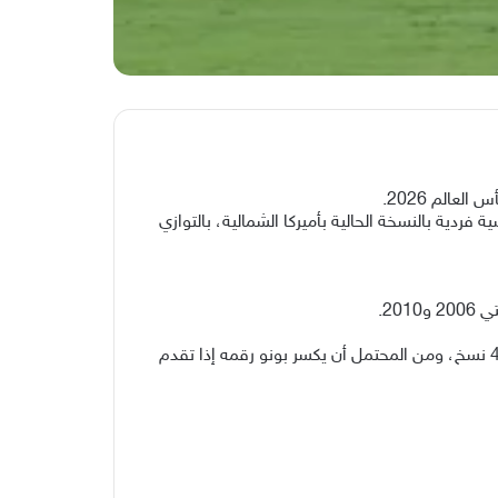
الم 2026.
تحقيق المركز الرابع، ويتطلع لأرقام قياسية فردية بالنسخة الحالية بأميركا الشمالية، بالتوازي
وعلى المستوى العربي، يحتفظ محمد الدعيع حارس السعودية السابق بالرقم القياسي بخوض 10 مباريات في كأس العالم خلال 4 نسخ، ومن المحتمل أن يكسر بونو رقمه إذا تقدم