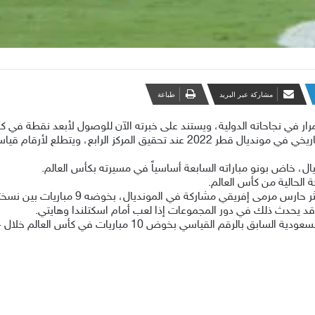
مشاركة عبر البريد
طباعة
في نجاحاته الدولية، ويستند على خبرته الآن للوصول لأبعد نقطة في كأس الع
وكان حارس الهلال السعودي من أبرز أبطال الإنجاز التاريخي في مونديال قطر 2022 عند 
الحالية من كأس العالم.
فريقي مشاركة في المونديال، بخوضه 9 مباريات بين نسختي 2006 و2010.
وقد يحدث ذلك في دور المجموعات إذا لعب أمام اسكتلندا وهايتي.