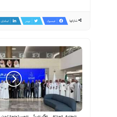
شاركها
فيسبوك
تويتر
لينكدإن