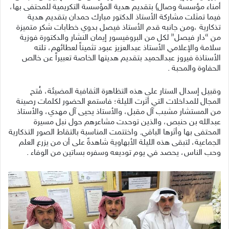
أمناء مؤسسة وصال) بتقديم هدية المؤسسة التكريمية للمحتفى بها،
فيما تمثلت مشاركة الأستاذ الدكتور مبارك حمدان بتقديم هدية
تذكارية ،ومن جانبه قدم الأستاذ فيصل بدوي خطابات شكر متميزة
من “دار فيصل” لكل من البروفيسور إيمان النشار والدكتورة فوزية
سلامة والإعلامي الأستاذ عبدالعزيز عبود تثميناً لعطائهم، تلته
الأستاذة فيروز عبدالحميد بتقديم هديتها الخاصة تعبيراً عن خالص
الحفاوة والمحبة .
وقبيل إسدال الستار على هذه التظاهرة الثقافية المضيئة، فُتح
المجال للمداخلات التي أثرت الليلة؛ فاستمع الحضور لكلمات رصينة
من المستشار مشبب آل مقبل، والأستاذ يحيى آل مهدي، والأستاذ
عبدالله بن حنبص، والذين توحدت مشاعرهم حول نبل مسيرة
المحتفى بها وأثرها الباقي. واختتمت المناسبة بالتقاط الصور التذكارية
الجماعية، لتبقى هذه الليلة الأبهاوية شاهدةً على أن من يزرع العلم
وحب الناس، يحصد في يوم توديعه وسفره بساتين من الوفاء .