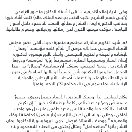
وفي بادرة زمالة أكاديمية ، ألقى الأستاذ الدكتور منصور الغامدي
(رئيس قسم التشريح بكلية الطب بجامعة الملك خالد) كلمةً أشاد فيها
بمناقب الدكتورة إيمان النشار وعطائها الممتد بلا حدود داخل أسوار
الجامعة، مؤكدة قيمتها الكبرى لدى زملائها وزميلاتها وعموم طالباتها.
كما شهد التكريم مشاركة مجتمعية متميزة؛ حيث ألقى عضو مجلس
الأمناء المهندس عبدالآله عوض آل شائع كلمة مؤسسة “وصال”
للإشادة والتهنئة والتكريم المجتمعي وأشاد بالبروفيسورة الدكتورة
إيمان النشار وبمسيرتها العطرة، مستعرضاً رؤية المؤسسة ودورها
الريادي في خدمة المجتمع، ومؤكداً أن مساهمة “وصال” في هذا
المحفل وتكريمها للدكتورة يأتي تجسيداً لرسالتها السامية في تعزيز
قيم العطاء والوفاء، والاحتفاء بأصحاب الأثر الإيجابي والمبادرات
الإنسانية، بما يسهم في بناء مجتمع أكثر تلاحماً وتميزاً.
وكان لصاحب الدار ومبتكر المبادرة، الأستاذ فيصل بدوي، حضورٌ
مستفيضٌ ومؤثر؛ حيث ألقى كلمةً ترحيبية أكد فيها ” إن تكريم
القامات الأكاديمية والطبية ليس مجرد طقسٍ عابر، بل هو واجب
ثقافي، وطني، وإنساني أصيل تلتزم به (دار فيصل) كحاضنة للوفاء
والمعرفة.” ووصف الأستاذ فيصل بدوي البروفيسورة الدكتورة ايمان
النشار بأنها “صانعة أمل” ومثالٌ يُحتذى في العطاء اللامحدود وبناء