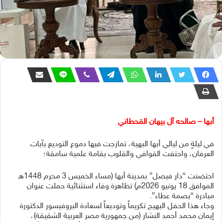
أبها – صالحه آل بيهان القحطاني
في ليلةٍ من ليالي أبها البهية، تمازجت فيها دموع التوديع بآيات
العرفان، واحتفت القوافي والقلوب بقامة علمية سامقة؛
احتضنت “دار فيصل” بمدينة أبها (مساء الخميس 3 محرم 1448هـ
الموافق 18 يونيو 2026م) تظاهرة وفاء استثنائية حملت عنوان
مبادرة “بصمة عطاء”.
وجاء هذا الحفل البهيج تكريماً وتوديعاً لسعادة البروفيسور الدكتورة
إيمان محمد أحمد النشار (من جمهورية مصر العربية الشقيقة)،