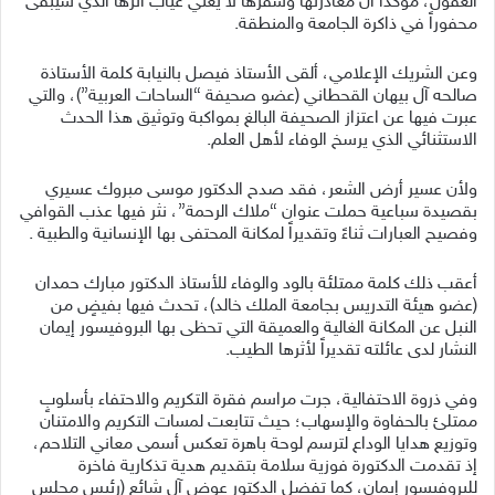
العقول، مؤكداً أن مغادرتها وسفرها لا يعني غياب أثرها الذي سيبقى
محفوراً في ذاكرة الجامعة والمنطقة.
وعن الشريك الإعلامي، ألقى الأستاذ فيصل بالنيابة كلمة الأستاذة
صالحه آل بيهان القحطاني (عضو صحيفة “الساحات العربية”)، والتي
عبرت فيها عن اعتزاز الصحيفة البالغ بمواكبة وتوثيق هذا الحدث
الاستثنائي الذي يرسخ الوفاء لأهل العلم.
ولأن عسير أرض الشعر، فقد صدح الدكتور موسى مبروك عسيري
بقصيدة سباعية حملت عنوان “ملاك الرحمة”، نثر فيها عذب القوافي
وفصيح العبارات ثناءً وتقديراً لمكانة المحتفى بها الإنسانية والطبية .
أعقب ذلك كلمة ممتلئة بالود والوفاء للأستاذ الدكتور مبارك حمدان
(عضو هيئة التدريس بجامعة الملك خالد)، تحدث فيها بفيضٍ من
النبل عن المكانة الغالية والعميقة التي تحظى بها البروفيسور إيمان
النشار لدى عائلته تقديراً لأثرها الطيب.
وفي ذروة الاحتفالية، جرت مراسم فقرة التكريم والاحتفاء بأسلوبٍ
ممتلئ بالحفاوة والإسهاب؛ حيث تتابعت لمسات التكريم والامتنان
وتوزيع هدايا الوداع لترسم لوحة باهرة تعكس أسمى معاني التلاحم،
إذ تقدمت الدكتورة فوزية سلامة بتقديم هدية تذكارية فاخرة
للبروفيسور إيمان، كما تفضل الدكتور عوض آل شائع (رئيس مجلس