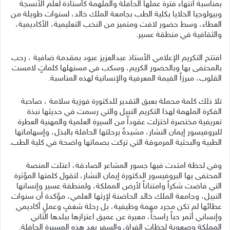
بمناسبة انتهاء فترة عملها الحافلة والملهمة كأستاذة لعلم الأنسجة
وبيولوجيا الخلايا بكلية الطب بجامعة الملك خالد، لسنوات طويلة من
العطاء، وسط حضور لافت ومتميز من النخب التعليمية، الأكاديمية،
والثقافية في منطقة عسير.
افتتح التكريم الإعلامي الأستاذ عبدالعزيز عبود بمقدمة ضافية ، رحب
بالمحتفى بها وبالحضور الكريم، وسكب في مستهلها كلماتٍ لامست
القلوب، مبرزاً القيمة المعرفية والإنسانية لهذه المناسبة.
تلا ذلك كلمة محملة بعبق التقدير للدكتورة فوزية سلامة ، صاحبة
الفكرة الملهمة لهذا التكريم النبيل والتي رسمت في حديثها نبذة
تعريفية مختصرة اختزلت عقوداً من السيرة العلمية والمهنية العطرة
للبروفيسور إيمان النشار، مشيدةً برحلتها الحافلة بالبذل، وإسهاماتها
الطبية والبحثية المرموقة التي تركت بصماتها واضحة في كلية الطب.
وفي لحظة امتدت فيها جسور المشاعر الصادقة، اعتلت المنصة
المحتفى بها البروفيسور الدكتورة إيمان النشار، لتقول كلمتها المؤثرة
التي فاضت شكراً وامتناناً لأرض المملكة، ولمنطقة عسير وإنسانها
النبيل، وجامعة الملك خالد الحاضنة لإرثها العلمي، مؤكدة أن سنوات
عطائها لم تكن مجرد مهمة وظيفية، بل رحلة شغفٍ وعملٍ أكاديمي
وإنساني أثمر حباً راسخاً، معبرة عن عميق اعتزازها ببلدها الثاني
المملكة وصعوبة لحظات الفراق والسفر بعد هذه المسيرة الحافلة.