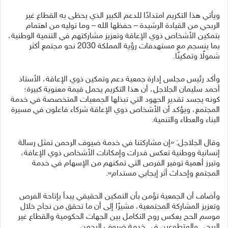
ويأتي هذا التكريم امتدادًا للدعم الكبير الذي يحظى به القطاع غير
الربحي من القيادة الرشيدة – حفظها الله – وما توليه من اهتمام
بتمكين الأشخاص ذوي الإعاقة وتعزيز مشاركتهم في التنمية الوطنية،
بما ينسجم مع مستهدفات رؤية المملكة 2030 نحو مجتمع أكثر
شمولًا وتمكينًا.
وأكد رئيس مجلس إدارة جمعية دعم وتمكين ذوي الإعاقة، الأستاذ
أحمد سليمان الجلاجل، أن هذا التكريم يحمل قيمة معنوية كبيرة؛
كونه يجسد تقدير الجهود التي تبذلها الجمعيات المتخصصة في خدمة
المجتمع، ويؤكد أن الأشخاص ذوي الإعاقة شركاء فاعلون في مسيرة
البناء والعطاء والتنمية.
وقال الجلاجل: «إن مشاركتنا في خدمة ضيوف الرحمن تمثل رسالة
إنسانية ووطنية تعكس قدرات وإمكانات الأشخاص ذوي الإعاقة،
وتبرز أهمية توفير الفرص التي تمكنهم من الإسهام في خدمة
المجتمع وإحداث أثر إيجابي مستدام».
وأضاف أن الجمعية تؤمن بأن التمكين الحقيقي يبدأ بإتاحة الفرص
وتعزيز المشاركة المجتمعية، مشيرًا إلى أن ما تحقق من نجاح خلال
موسم الحج يعكس روح التكامل بين الجهات الحكومية والقطاع غير
الربحي والمتطوعين في خدمة ضيوف الرحمن.