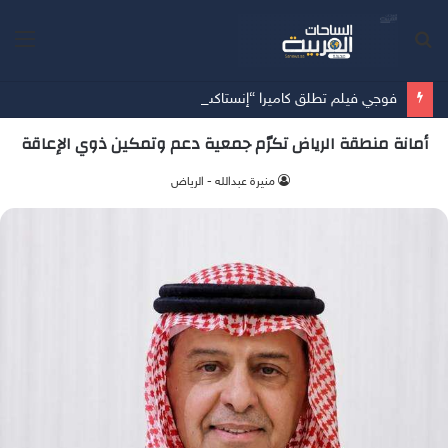
بحث
الق
عن
فوجي فيلم تطلق كاميرا “إنستاكس وايد 400™” باللون الجديد “JET BLACK”
أمانة منطقة الرياض تكرّم جمعية دعم وتمكين ذوي الإعاقة
منيرة عبدالله - الرياض