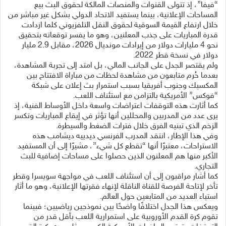
“فيفا”، إذ تتولى القنوات والمنصات المالكة لحقوق البث بيع
المساحات الإعلانية، بينما يستفيد الاتحاد الدولي بشكل غير مباشر من
خلال ارتفاع القيمة السوقية لحقوق النقل التلفزيوني كلما ازدادت
قدرة المباريات على جذب المعلنين، وهو ما يفسر توقعاته بتحقيق
نحو 4 مليارات دولار من إيرادات مونديال 2026، مقابل 2.9 مليار
دولار في نسخة قطر 2022.
ولم يقتصر الجدل على الجانب المالي، بل امتد إلى تجربة المشاهدة،
بعدما حُرم متابعون من مشاهدة لحظات من مباراة الافتتاح بين
المكسيك وجنوب أفريقيا بسبب استمرار بث إعلان على شبكة
“فوكس” الأمريكية بالتزامن مع استئناف اللعب.
كما أثارت هذه التوقفات اعتراضات واسعة داخل الأوساط الفنية، إذ
يرى عدد من المدربين والمحللين أنها تؤثر في إيقاع المباريات وتكسر
الزخم الذي تبنيه الفرق خلال فترات الضغط والسيطرة.
وفي هذا الإطار، انتقد المدرب الفرنسي ديدييه ديشامب هذه
الاستراحات، معتبرًا أنها “تقطع كل شيء”، مشيرًا إلى أن المستفيد
الأكبر منها هم المعلنون الذين حصلوا على مساحات إضافية للبث
التجاري.
كما أشار مراقبون إلى أن استئناف اللعب في مواجهة سويسرا وقطر
تأخر لإتاحة الفرصة للقناة الناقلة لإنهاء فقرتها الإعلانية، وهو ما أثار
استياء العديد من المتابعين حول العالم.
ويعكس هذا الجدل اختلافًا واضحًا بين نموذجين رياضيين؛ فبينما
تقوم كرة القدم الأوروبية على استمرارية اللعب بأقل قدر من