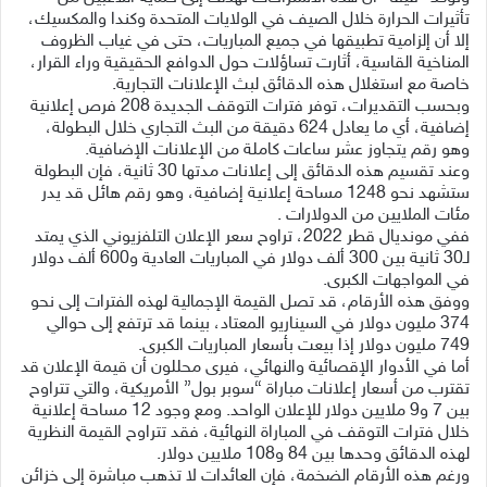
تأثيرات الحرارة خلال الصيف في الولايات المتحدة وكندا والمكسيك،
إلا أن إلزامية تطبيقها في جميع المباريات، حتى في غياب الظروف
المناخية القاسية، أثارت تساؤلات حول الدوافع الحقيقية وراء القرار،
خاصة مع استغلال هذه الدقائق لبث الإعلانات التجارية.
وبحسب التقديرات، توفر فترات التوقف الجديدة 208 فرص إعلانية
إضافية، أي ما يعادل 624 دقيقة من البث التجاري خلال البطولة،
وهو رقم يتجاوز عشر ساعات كاملة من الإعلانات الإضافية.
وعند تقسيم هذه الدقائق إلى إعلانات مدتها 30 ثانية، فإن البطولة
ستشهد نحو 1248 مساحة إعلانية إضافية، وهو رقم هائل قد يدر
مئات الملايين من الدولارات .
ففي مونديال قطر 2022، تراوح سعر الإعلان التلفزيوني الذي يمتد
لـ30 ثانية بين 300 ألف دولار في المباريات العادية و600 ألف دولار
في المواجهات الكبرى.
ووفق هذه الأرقام، قد تصل القيمة الإجمالية لهذه الفترات إلى نحو
374 مليون دولار في السيناريو المعتاد، بينما قد ترتفع إلى حوالي
749 مليون دولار إذا بيعت بأسعار المباريات الكبرى.
أما في الأدوار الإقصائية والنهائي، فيرى محللون أن قيمة الإعلان قد
تقترب من أسعار إعلانات مباراة “سوبر بول” الأمريكية، والتي تتراوح
بين 7 و9 ملايين دولار للإعلان الواحد. ومع وجود 12 مساحة إعلانية
خلال فترات التوقف في المباراة النهائية، فقد تتراوح القيمة النظرية
لهذه الدقائق وحدها بين 84 و108 ملايين دولار.
ورغم هذه الأرقام الضخمة، فإن العائدات لا تذهب مباشرة إلى خزائن