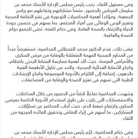
وفي مستهل اللقاء، رحب رئيس مجلس الإدارة الأستاذ محمد بن
سليمان القرناس بالحضور، مثمناً مشاركتهم وتفاعلهم مع برامج
الجمعية، ومؤكداً أهمية المحاضرات التوعوية في نشر الثقافة الصحية
وتعزيز الوعي الوقائي بين أفراد المجتمع، بما يسهم في تحسين جودة
الحياة والارتقاء بالصحة العامة. وفي ختام كلمته، تمنى للجميع دوام
الصحة والعافية.
عقب ذلك، قدم الدكتور محمد القحطاني المحاضرة، مستعرضاً عدداً
من المحاور الصحية المهمة المتعلقة بالوقاية من مرض السكري
والأمراض المزمنة، حيث أكد أهمية ممارسة النشاط البدني بانتظام،
واتباع الأنماط الغذائية الصحية، والحد من تناول الأطعمة الغنية
بالدهون، إضافة إلى الالتزام بالأدوية الموصوفة واتباع الإرشادات
الطبية التي تسهم في تعزيز الصحة والوقاية من المضاعفات.
وشهدت المحاضرة تفاعلاً لافتاً من الحضور من خلال المداخلات
والاستفسارات التي ركزت على طرق استخدام الأدوية الخاصة بمرضي
السكري وارتفاع ضغط الدم، حيث أجاب المحاضر عن تساؤلات
المشاركين، ما أسهم في إثراء النقاش وتحقيق الفائدة المرجوة من
اللقاء.
وفي ختام المحاضرة، كرّم رئيس مجلس الإدارة الأستاذ محمد بن