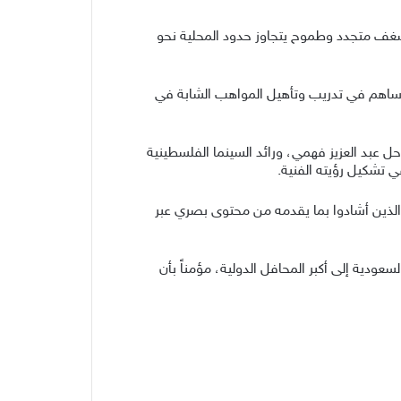
غف متجدد وطموح يتجاوز حدود المحلية نحو
يلم السعودي القصير «يوم الحمار»، كما ساهم في تدريب وتأهيل المواهب الشابة في
حل عبد العزيز فهمي، ورائد السينما الفلسطينية
 تشكيل رؤيته الفنية.
الذين أشادوا بما يقدمه من محتوى بصري عبر
دية إلى أكبر المحافل الدولية، مؤمناً بأن