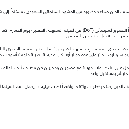
سيف الدين صناعة حضوره في المشهد السينمائي السعودي، مستنداً إلى ش
وبرز احمد سيف الدين مؤخراً من خلال مشاركته مديراً للتصوير السينمائي (DoP) في الف
لخبرة وصناعة جيل جديد من المبدعين.
كبار مديري التصوير، إذ يستلهم الكثير من أعمال مدير التصوير المصري الرا
و ستورارو، الحائز على عدة جوائز أوسكار، مدرسة بصرية ملهمة أسهمت في
ل على بناء علاقات مهنية مع مصورين ومحررين من مختلف أنحاء العالم، 
ة تبشر بمستقبل واعد.
لدين رحلته بخطوات واثقة، واضعاً نصب عينيه أن يحمل اسم السينما السعو