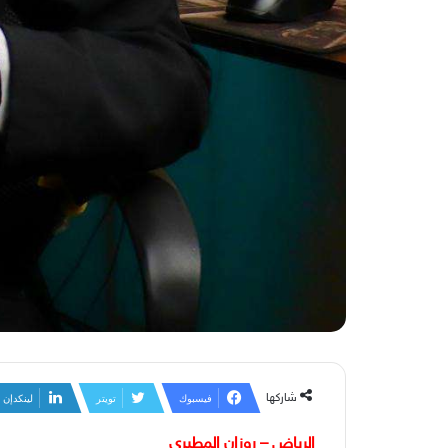
شاركها
فيسبوك
تويتر
لينكدإن
الرياض – روزان المطيري