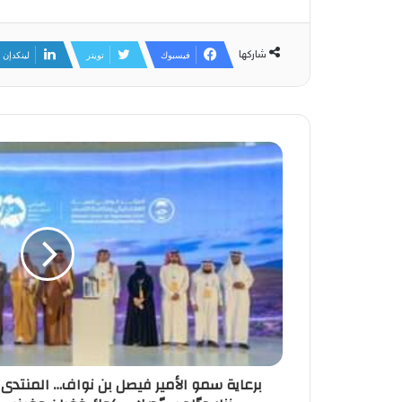
شاركها
فيسبوك
تويتر
لينكدإن
برعاية سمو الأمير فيصل بن نواف… المنتدى 