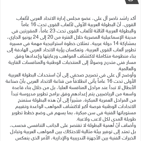
أكد راشد ناصر آل علي، عضو مجلس إدارة الاتحاد العربي لألعاب
القوى، أنّ البطولة العربية الأولى لألعاب القوى تحت 16 عاماً
والبطولة العربية الثالثة لألعاب القوى تحت 23 عاماً، المقررتين في
مدينة الإسماعيلية المصرية خلال الفترة من 20 إلى 24 يونيو الجاري،
بمشاركة 14 دولة عربية، تمثلان خطوة استراتيجية مهمة في مسيرة
تطوير ألعاب القوى العربية، وتعكسان رؤية الاتحاد العربي الهادفة إلى
بناء منظومة متكاملة لاكتشاف المواهب ورعايتها وإعدادها وفق
مسار فني متدرج وصولاً إلى المنتخبات الوطنية والمنافسات القارية
والعالمية.
وأوضح آل علي في تصريح صحفي إلى أنّ استحداث البطولة العربية
الأولى تحت 16 عاماً يأتي انطلاقاً من قناعة الاتحاد العربي بأنّ صناعة
الأبطال لا تبدأ عند مراحل المنافسة العليا، بل من خلال بناء قاعدة
واسعة من الرياضيين يتم إعدادهم وفق برامج تطوير مدروسة تبدأ
من المراحل العمرية المبكرة، مشيراً إلى أنّ هذه البطولة ستمنح
الاتحادات الوطنية فرصة أكبر لاكتشاف المواهب الواعدة وتقييم
مستوياتها الفنية في سن مبكرة، بما يسهم في وضع خطط تطوير
طويلة المدى لكل لاعب ولاعبة.
وأضاف أنّ أهمية البطولة لا تقتصر على الجانب التنافسي فحسب،
بل تمتد إلى توفير بيئة مثالية للاحتكاك بين المواهب العربية وتبادل
الخبرات الفنية بين الأجهزة التدريبية والإدارية، الأمر الذي ينعكس