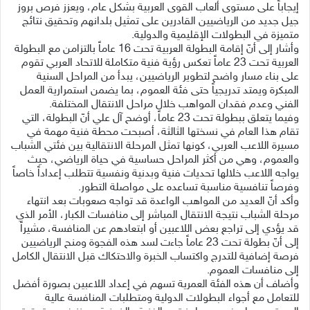
إيجاباً على مستوى ألعاب القوى العربية بشكل عام، ويعزز فرص بروز
جيل جديد من الرياضيين القادرين على تمثيل بلدانهم وتحقيق نتائج
متميزة في البطولات الإقليمية والدولية.
وأشار إلى أنّ إقامة البطولة العربية تحت 16 عاماً بالتزامن مع البطولة
العربية تحت 23 عاماً تعكس رؤية فنية متكاملة للاتحاد العربي تقوم
على بناء مسار واضح لتطوير الرياضيين، يبدأ من المراحل السنية
المبكرة ويمتد تدريجياً حتى فئة العموم، بما يضمن استمرارية العمل
الفني وعدم فقدان المواهب خلال مراحل الانتقال المختلفة.
وفيما يتعلق ببطولة تحت 23 عاماً، أوضح آل علي أنّ البطولة، التي
تقام هذا العام في نسختها الثالثة، أصبحت محطة فنية مهمة في
مسيرة اللاعب العربي، كونها تمثل المرحلة الانتقالية بين فئتي الشباب
والعموم، وهي من أكثر المراحل حساسية في حياة الرياضي، حيث
يواجه اللاعب خلالها تحديات فنية وبدنية ونفسية تتطلب إعداداً خاصاً
وفرصاً تنافسية مناسبة تساعده على مواصلة التطور.
وأكد أنّ العديد من المواهب الواعدة قد تواجه صعوبات بعد انتهاء
مرحلة الشباب نتيجة الانتقال المباشر إلى منافسات الكبار، الأمر الذي
قد يؤدي إلى تراجع بعض اللاعبين أو ابتعادهم عن المنافسة، مشيراً
إلى أنّ بطولة تحت 23 عاماً جاءت لسد هذه الفجوة ومنح الرياضيين
فرصة إضافية للتدرج واكتساب الخبرة والاحتكاك قبل الانتقال الكامل
إلى منافسات العموم.
وأضاف أن هذه الفئة العمرية تسهم في إعداد اللاعبين بصورة أفضل
للتعامل مع أجواء البطولات الدولية ومتطلبات المنافسة عالية