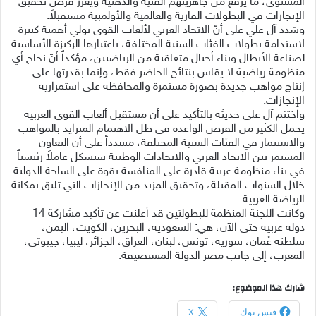
المستوى، ما يرفع من جاهزيتهم الفنية والذهنية ويعزز فرص تحقيق
الإنجازات في البطولات القارية والعالمية والأولمبية مستقبلاً.
وشدد آل علي على أنّ الاتحاد العربي لألعاب القوى يولي أهمية كبيرة
لاستدامة بطولات الفئات السنية المختلفة، باعتبارها الركيزة الأساسية
لصناعة الأبطال وبناء أجيال متعاقبة من الرياضيين، مؤكداً أنّ نجاح أي
منظومة رياضية لا يقاس بنتائج الحاضر فقط، وإنما بقدرتها على
إنتاج مواهب جديدة بصورة مستمرة والمحافظة على استمرارية
الإنجازات.
واختتم آل علي حديثه بالتأكيد على أن مستقبل ألعاب القوى العربية
يحمل الكثير من الفرص الواعدة في ظل الاهتمام المتزايد بالمواهب
والاستثمار في الفئات السنية المختلفة، مشدداً على أن التعاون
المستمر بين الاتحاد العربي والاتحادات الوطنية سيشكل عاملاً رئيسياً
في بناء منظومة عربية قادرة على المنافسة بقوة على الساحة الدولية
خلال السنوات المقبلة، وتحقيق المزيد من الإنجازات التي تليق بمكانة
الرياضة العربية.
وكانت اللجنة المنظمة للبطولتين قد أعلنت عن تأكيد مشاركة 14
دولة عربية حتى الآن، هي: السعودية، البحرين، الكويت، اليمن،
سلطنة عُمان، سورية، تونس، لبنان، العراق، الجزائر، ليبيا، جيبوتي،
المغرب، إلى جانب مصر الدولة المستضيفة.
شارك هذا الموضوع:
فيس بوك
X