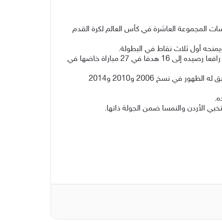
فسات المجموعة العاشرة في كأس العالم لكرة القدم
وشهدت المباراة إنجازا تاريخياً للنجم الأرجنتيني، بعدما عادل الرقم القياسي لأكثر اللاعبين تسجيلا للأهداف في تاريخ كأس العالم، رافعا رصيده إلى 16 هدفا في 27 مباراة خاضها في
كما أصبح ميسي، البالغ من العمر38 عاما، أول لاعب في تاريخ البطولة يشارك في ست نسخ مختلفة من كأس العالم، بعدما سبق له الظهور في نسخ 2006 و2010 و2014
ه.
تخبي الأردن والنمسا ضمن الجولة ذاتها.