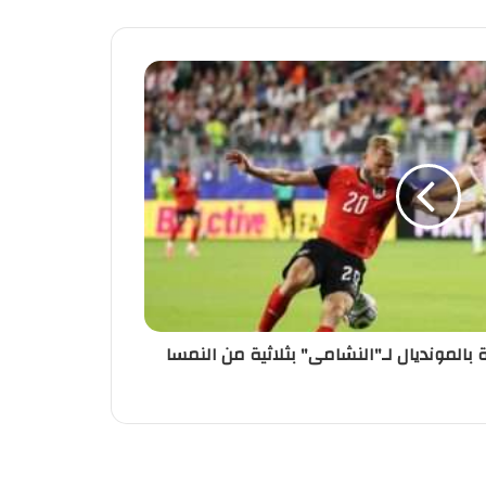
بالمونديال لـ"النشامى" بثلاثية من النمسا