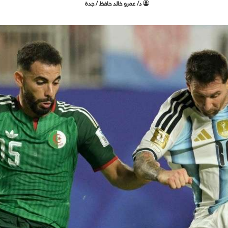
د/ عمرو خالد حافظ / جدة