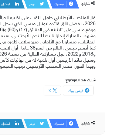
شاركها
فيسبوك
تويتر
لينكدإن
فاز المنتخب الأرجنتيني حامل اللقب على نظيره الجزا
2026، بفضل تألق قائده ليونيل ميسي الذي سجل الأهداف الثلاثة.
ووقع ميسي على ثلاثيته في الدقائق (17) و(60) و(76)، ليقود منتخب بلاده إلى بداية مثالية في رحلة الدفاع عن لقبه العالمي، ويمنحه أول ثلاث نقاط في البطولة.
النهائيات، متساويا مع الألماني ميروسلاف كلوزه في ص
و2018 و2022، قبل مشاركته الحالية في نسخة 2026.
وسجل قائد الأرجنتين أول ثلاثية له في نهائيات كأس 
وبهذا الفوز، تصدر المنتخب الأرجنتيني ترتيب المجموعة
شارك هذا الموضوع:
فيس بوك
X
شاركها
فيسبوك
تويتر
لينكدإن