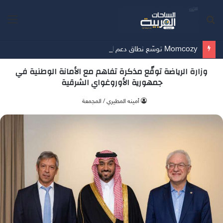
بحث
الق
عن
Momcozy توسّع نطاق دعم الرضاعة الطبيعية في الشرق الأوسط
وزارة الرياضة توقّع مذكرة تفاهم مع الأمانة الوطنية في
جمهورية الأوروغواي الشرقية
أمينه المطيري / المجمعة