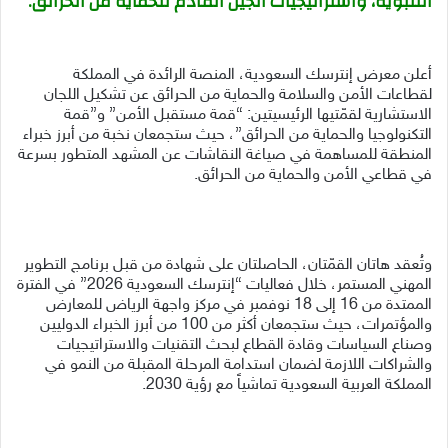
التنبؤية، واستراتيجيات الجيل القادم للحماية من الحرائق.
أعلن معرض إنترسك السعودية، المنصة الرائدة في المملكة
لقطاعات الأمن والسلامة والحماية من الحرائق عن تشكيل اللجان
الاستشارية لقمّتيها الرئيسيتين: “قمة مستقبل الأمن” و”قمة
التكنولوجيا والحماية من الحرائق”، حيث ستجمعان نخبة من أبرز خبراء
المنطقة للمساهمة في صياغة النقاشات عن المشهد المتطور بسرعة
في قطاعي الأمن والحماية من الحرائق.
وتُعقد هاتان القمّتان، الحاصلتان على شهادة من قبل برنامج التطوير
المهني المستمر، خلال فعاليات “إنترسك السعودية 2026” في الفترة
الممتدة من 16 إلى 18 نوفمبر في مركز واجهة الرياض للمعارض
والمؤتمرات، حيث ستجمعان أكثر من 100 من أبرز الخبراء الدوليين
وصناع السياسات وقادة القطاع لبحث التقنيات والاستراتيجيات
والشراكات اللازمة لضمان استدامة المرحلة المقبلة من النمو في
المملكة العربية السعودية تماشياً مع رؤية 2030.