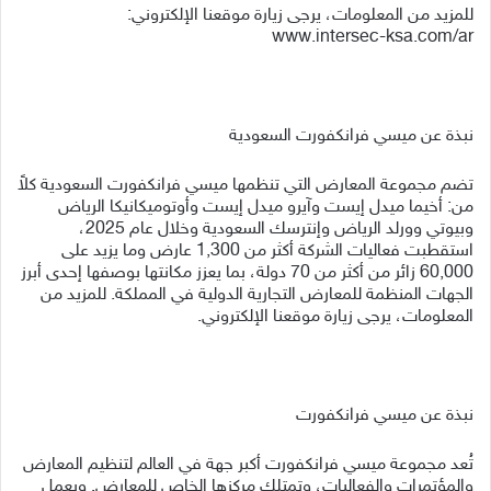
للمزيد من المعلومات، يرجى زيارة موقعنا الإلكتروني:
www.intersec-ksa.com/ar
نبذة عن ميسي فرانكفورت السعودية
تضم مجموعة المعارض التي تنظمها ميسي فرانكفورت السعودية كلاً
من: أخيما ميدل إيست وآيرو ميدل إيست وأوتوميكانيكا الرياض
وبيوتي وورلد الرياض وإنترسك السعودية وخلال عام 2025،
استقطبت فعاليات الشركة أكثر من 1,300 عارض وما يزيد على
60,000 زائر من أكثر من 70 دولة، بما يعزز مكانتها بوصفها إحدى أبرز
الجهات المنظمة للمعارض التجارية الدولية في المملكة. للمزيد من
المعلومات، يرجى زيارة موقعنا الإلكتروني.
نبذة عن ميسي فرانكفورت
تُعد مجموعة ميسي فرانكفورت أكبر جهة في العالم لتنظيم المعارض
والمؤتمرات والفعاليات، وتمتلك مركزها الخاص للمعارض. ويعمل