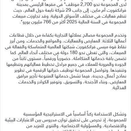
لدى المجموعة نحو 2,700 موظف* في مقرها الرئيسي بمدينة
فرانكفورت أم ماين، إلى جانب 29 شركة تابعة حول العالم، حيث
تنظم فعاليات في مختلف الأسواق الدولية. وقد تجاوزت مبيعات
المجموعة في السنة المالية 2025 أكثر من 766 مليون يورو*.
وتخدم المجموعة مصالح عملائها التجارية بكفاءة من خلال قطاعات
أعمالها الثلاثة: المعارض والفعاليات، والمواقع والخدمات. ومن أبرز
نقاط قوة ميسي فرانكفورت شبكتها العالمية المتماسكة والفعالة في
المبيعات، والتي تغطي نحو 180 دولة في مختلف أنحاء العالم. كما
تضمن باقة خدماتها المتكاملة، حضورياً ورقمياً، مستوى ثابتاً من
الجودة والمرونة للعملاء في جميع مراحل تخطيط فعالياتهم وتنظيمها
وتنفيذها. وتواصل المجموعة توظيف خبراتها الرقمية في تطوير
نماذج أعمال جديدة، فيما تشمل خدماتها المتنوعة تأجير مرافق
المعارض، وبناء الأجنحة، والتسويق، وتوفير الكوادر والخدمات
الغذائية.
وتشكل الاستدامة ركناً أساسياً في الاستراتيجية المؤسسية
للمجموعة، إذ تحرص على تحقيق توازن مدروس بين الاعتبارات البيئية
والاقتصادية، والمسؤولية الاجتماعية، والتنوع. للمزيد من