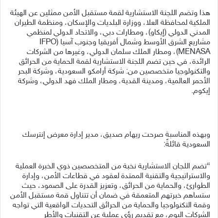
هذا وتضم اللجنة الاستشارية لقمة مستقبل الأمن ممثلين عن الهيئة
الملكية لمحافظة العلا، ووزارة البلديات والإسكان، ومنظمة الطيران
المدني الدولي (إيكاو)، ومطارات دبي، والاتحاد الدولي لمنظمي
مشاريع الشرق الأوسط وشمال أفريقيا وجنوب آسيا (IFPO
MENASA)، ومطار الملك سلمان الدولي، وغيرها من الشركات
الرائدة، في حين تضم اللجنة الاستشارية لقمة الحماية من الحرائق
والتكنولوجيا متخصصين من: شركة أرامكو السعودية، وشركة البحر
الأحمر العالمية، ومدينة القدية، ومطار الملك فهد الدولي، وشركة
إيكوم.
وبهذه المناسبة صرحت ريهام صديق، مدير إدارة معرض إنترسك
السعودية قائلةً:
“تضم اللجان الاستشارية نخبة من المتخصصين ذوي الخبرة العملية
والاستراتيجية والتقنية الممتدة لعقود في قطاعات الأمن، وإدارة
الطوارئ، والحماية من الحرائق، وتعزيز القدرة على الصمود، حيث
ستساهم خبرتهم المتعمقة في ضمان أن تتناول قمة مستقبل الأمن
وقمة التكنولوجيا والحماية من الحرائق التحديات الواقعية التي تواجه
الشركات اليوم، مع تقديم رؤى عملية عن التقنيات والأطر