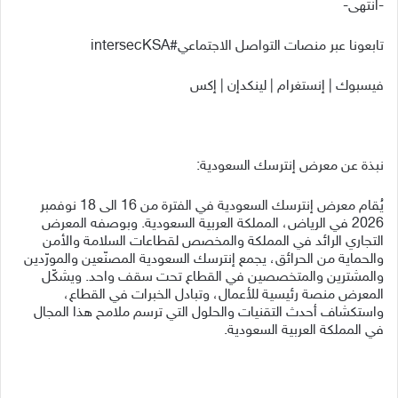
-انتهى-
تابعونا عبر منصات التواصل الاجتماعي#intersecKSA
فيسبوك | إنستغرام | لينكدإن | إكس
نبذة عن معرض إنترسك السعودية:
يُقام معرض إنترسك السعودية في الفترة من 16 الى 18 نوفمبر
2026 في الرياض، المملكة العربية السعودية. وبوصفه المعرض
التجاري الرائد في المملكة والمخصص لقطاعات السلامة والأمن
والحماية من الحرائق، يجمع إنترسك السعودية المصنّعين والمورّدين
والمشترين والمتخصصين في القطاع تحت سقف واحد. ويشكّل
المعرض منصة رئيسية للأعمال، وتبادل الخبرات في القطاع،
واستكشاف أحدث التقنيات والحلول التي ترسم ملامح هذا المجال
في المملكة العربية السعودية.