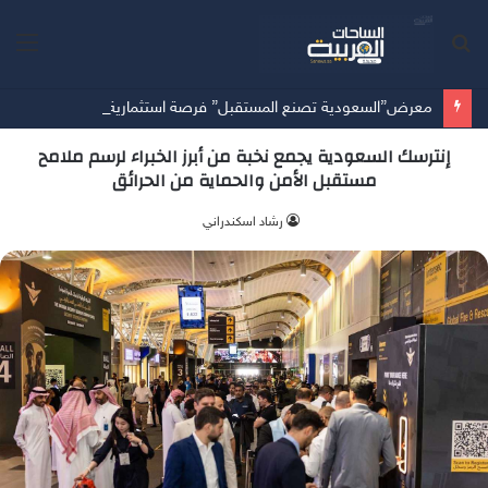
بحث
الق
عن
معرض”السعودية تصنع المستقبل” فرصة استثمارية للشركات الناشئة في قطاعات الذكاء الاصطناعي وربطها بالشركات العالمية
إنترسك السعودية يجمع نخبة من أبرز الخبراء لرسم ملامح
مستقبل الأمن والحماية من الحرائق
‫رشاد اسكندراني