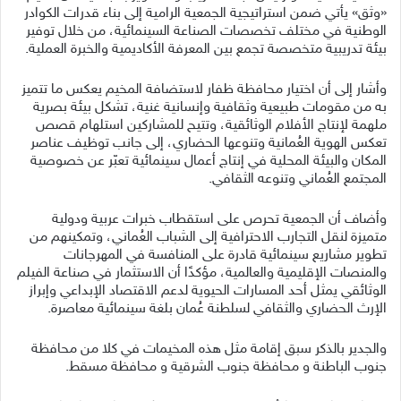
«وثق» يأتي ضمن استراتيجية الجمعية الرامية إلى بناء قدرات الكوادر
الوطنية في مختلف تخصصات الصناعة السينمائية، من خلال توفير
بيئة تدريبية متخصصة تجمع بين المعرفة الأكاديمية والخبرة العملية.
وأشار إلى أن اختيار محافظة ظفار لاستضافة المخيم يعكس ما تتميز
به من مقومات طبيعية وثقافية وإنسانية غنية، تشكل بيئة بصرية
ملهمة لإنتاج الأفلام الوثائقية، وتتيح للمشاركين استلهام قصص
تعكس الهوية العُمانية وتنوعها الحضاري، إلى جانب توظيف عناصر
المكان والبيئة المحلية في إنتاج أعمال سينمائية تعبّر عن خصوصية
المجتمع العُماني وتنوعه الثقافي.
وأضاف أن الجمعية تحرص على استقطاب خبرات عربية ودولية
متميزة لنقل التجارب الاحترافية إلى الشباب العُماني، وتمكينهم من
تطوير مشاريع سينمائية قادرة على المنافسة في المهرجانات
والمنصات الإقليمية والعالمية، مؤكدًا أن الاستثمار في صناعة الفيلم
الوثائقي يمثل أحد المسارات الحيوية لدعم الاقتصاد الإبداعي وإبراز
الإرث الحضاري والثقافي لسلطنة عُمان بلغة سينمائية معاصرة.
والجدير بالذكر سبق إقامة مثل هذه المخيمات في كلا من محافظة
جنوب الباطنة و محافظة جنوب الشرقية و محافظة مسقط.