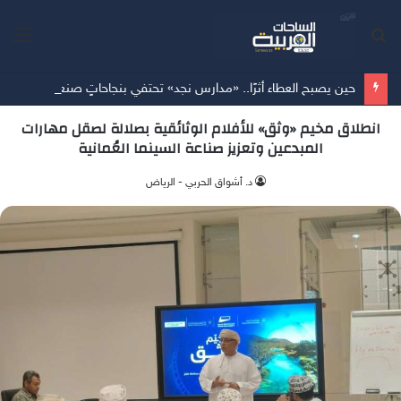
بحث
الق
عن
حين يصبح العطاء أثرًا.. «مدارس نجد» تحتفي بنجاحاتٍ صنعتها الهمم
انطلاق مخيم «وثق» للأفلام الوثائقية بصلالة لصقل مهارات
المبدعين وتعزيز صناعة السينما العُمانية
د. أشواق الحربي - الرياض