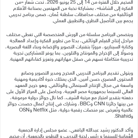
المخيم خلال الفترة من 14 إلى 25 يونيو 2026، تحت شعار «من
الفكرة إلى الشاشة»، بمشاركة نخبة من المهتمين بصناعة الأفلام
الوثائقية من مختلف محافظات سلطنة عُمان، ضمن برنامج تدريبي
يجمع بين التأصيل النظري والتطبيق العملي.
ويتضمن البرنامج سلسلة من الورش المتخصصة التي تغطي مختلف
مراحل إنتاج الفيلم الوثائقي، بدءًا من تطوير الفكرة وإعداد المعالجة
وكتابة السيناريو، مرورًا بتقنيات التصوير والإضاءة وبناء اللغة البصرية،
وصولًا إلى الإخراج والمونتاج والتلوين، بما يوفر للمشاركين تجربة
تدريبية متكاملة تسهم في صقل مهاراتهم وتعزيز كفاءاتهم المهنية.
ويتولى تقديم البرنامج التدريبي المخرج ومدير التصوير وصانع
المحتوى المصري حسن أمين، الذي يمتلك خبرة أكاديمية ومهنية
واسعة في مجال الإنتاج السينمائي والوثائقي. وهو خريج المعهد
العالي للسينما بجمهورية مصر العربية، وحاصل على المركز الأول على
دفعته بتقدير امتياز مع مرتبة الشرف، كما نال جوائز دولية مرموقة،
من بينها جائزتا CNN وBBC، وشارك في إنتاج أعمال حصدت جوائز
عالمية وتُعرض عبر منصات رقمية دولية، مثل Netflix وOSN
وShahid.
وأكد الدكتور رشيد عبدالله اليافعي، عضو مجلس إدارة الجمعية
العُمانية للسينما و رئيس لجنة التدريب و التطوير بالجمعية، أن مخيم