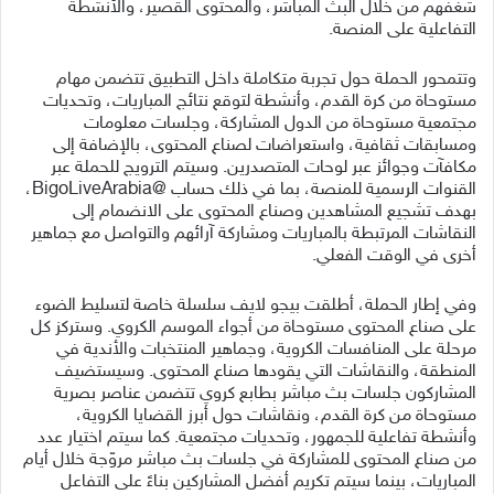
شغفهم من خلال البث المباشر، والمحتوى القصير، والأنشطة
التفاعلية على المنصة.
وتتمحور الحملة حول تجربة متكاملة داخل التطبيق تتضمن مهام
مستوحاة من كرة القدم، وأنشطة لتوقع نتائج المباريات، وتحديات
مجتمعية مستوحاة من الدول المشاركة، وجلسات معلومات
ومسابقات ثقافية، واستعراضات لصناع المحتوى، بالإضافة إلى
مكافآت وجوائز عبر لوحات المتصدرين. وسيتم الترويج للحملة عبر
القنوات الرسمية للمنصة، بما في ذلك حساب @BigoLiveArabia،
بهدف تشجيع المشاهدين وصناع المحتوى على الانضمام إلى
النقاشات المرتبطة بالمباريات ومشاركة آرائهم والتواصل مع جماهير
أخرى في الوقت الفعلي.
وفي إطار الحملة، أطلقت بيجو لايف سلسلة خاصة لتسليط الضوء
على صناع المحتوى مستوحاة من أجواء الموسم الكروي. وستركز كل
مرحلة على المنافسات الكروية، وجماهير المنتخبات والأندية في
المنطقة، والنقاشات التي يقودها صناع المحتوى. وسيستضيف
المشاركون جلسات بث مباشر بطابع كروي تتضمن عناصر بصرية
مستوحاة من كرة القدم، ونقاشات حول أبرز القضايا الكروية،
وأنشطة تفاعلية للجمهور، وتحديات مجتمعية. كما سيتم اختيار عدد
من صناع المحتوى للمشاركة في جلسات بث مباشر مروّجة خلال أيام
المباريات، بينما سيتم تكريم أفضل المشاركين بناءً على التفاعل