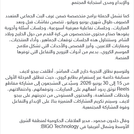
والإبداع ومدى استجابة المجتمع.
كما تشمل الحملة برامج متخصصة ضمن غرف البث الجماعي المتعدد
الضيوف طوال شهري يونيو ويوليو، تتضمن نقاشات قبل وبعد
المباريات، وجلسات تفاعلية معرفية أسبوعية، وجلسات أسئلة وأجوبة
يقودها صناع محتوى متخصصون في كرة القدم من دول الخليج وبلاد
الشام. وستتناول هذه الجلسات توقعات الجماهير، وأداء المنتخبات،
ومقارنات اللاعبين، وأبرز القصص والأحداث التي تشكل ملامح
الموسم الكروي، بدعم من أدوات الترويج والتفاعل التي توفرها
المنصة.
ولتوسيع نطاق التجربة خارج البث المباشر، أطلقت بيجو لايف
مسابقة خاصة عبر إنستغرام بطابع كروي، حيث تنطلق المرحلة الأولى
من 15 إلى 30 يونيو 2026. وسيُدعى المشجعون إلى مشاركة مقاطع
Reels توثق ردود أفعالهم على المباريات، وتوقعاتهم، واحتفالاتهم،
ولحظات المشاهدة، والمحتوى المستوحى من تجربتهم على بيجو
لايف. وسيتم تكريم المشاركات المتميزة بناءً على الإبداع والتفاعل
وقوة المشاركة المجتمعية.
وقال خلدون محمود، مدير العلاقات الحكومية لمنطقة الشرق
الأوسط وشمال أفريقيا في BIGO Technology: