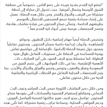
“تتمتع كرة القدم بقدرة فريدة على جمع الناس، خصوصاً في منطقة
الشرق الأوسط وشمال أفريقيا، حيث تتحول كل مباراة إلى لحظة
مشتركة من الترقب والحوار والفخر. ومن خلال هذه الحملة، نعمل
على إنشاء مساحة رقمية تجمع المشجعين للاحتفال بالموسم
بطريقتهم الخاصة، وتمكّن صناع المحتوى من قيادة نقاشات هادفة،
وتمنح المجتمعات فرصة عيش أجواء كرة القدم معاً.”
وتتضمن الحملة أيضاً مهام إضافية داخل التطبيق، وحوافز
للمشاهدة، وأدوات إبداعية خاصة بصناع المحتوى، ومحتوى تفاعلياً
يتمحور حول تميمة الحملة (الداينو)، بالإضافة إلى مواضيع نقاش
يومية للمساعدة في الحفاظ على مستويات التفاعل طوال فترة
البطولة. كما ستسلط بيجو لايف الضوء على أبرز المباريات ذات
الأهمية الإقليمية، بما في ذلك المواجهات التي تضم الفرق من
السعودية وقطر والمغرب وتونس ومصر والعراق والجزائر والأردن، بما
يتيح للمجتمعات المحلية التفاعل مع اللحظات الرياضية والثقافية
الحية من خلال محتوى تفاعلي.
ومن خلال دمج النقاشات الكروية ضمن البث المباشر وغرف البث
الجماعي ومقاطع إنستغرام القصيرة والمساحات التي يقودها صناع
المحتوى، تواصل بيجو لايف تعزيز مكانتها كمنصة للتواصل الفوري،
ودعم المواهب المحلية، وصناعة تجارب رقمية مشتركة. كما تأتي هذه