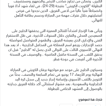
الكبرى، وتمكن من تجاوز صاحب الأرض والجمهور ومستضيف
البطولة “الكويت الكويتي” بنتيجة (29-24)، في لقاء شهد أداءً قوياً
وانضباطاً فنياً عالياً من لاعبي الفريق، الذين نجحوا في فرض
أفضليتهم خلال فترات مهمة من المباراة وحسم بطاقة التأهل
للنهائي.
ويأتي هذا الإنجاز امتداداً للنتائج المميزة التي يحققها الخليج على
الصعيدين المحلي والقاري خلال السنوات الأخيرة، في ظل الاستقرار
الفني والإداري الذي يعيشه الفريق، والطموح المتواصل لمواصلة
حصد الإنجازات ورفع اسم المملكة في المحافل الخارجية ، اذ يعد هذا
النهائي الآسيوي الثالث على التوالي الذي يصل له “الخليج” قبل ان
يحقق اللقب في النسخة ماقبل الماضية ، والوصيف في النسخة
الأخيرة التي أقيمت في دوحة قطر.
وسيكون الخليج على موعد مع مواجهة برقان الكويتي في المباراة
النهائية يوم الأربعاء 17 يونيو في تمام السابعة والنصف، بحثاً عن
التتويج باللقب الآسيوي وإضافة إنجاز جديد إلى سجل كرة اليد
الخلجاوية والسعودية، بعد مشوار استثنائي أكد خلاله الفريق جدارته
بالوصول إلى المشهد الختامي للبطولة.
شارك هذا الموضوع: