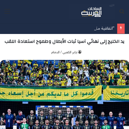
بحث
الق
عن
”اتفاقية مكة” تحالف دفاعي جديد يرسم معادلات الأمن بين الرياض وأنقرة وإسلام آباد
يد الخليج إلى نهائي آسيا ثبات الأبطال وطموح استعادة اللقب
جابر الكعبي / الدمام