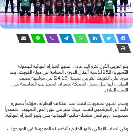
بلغ الفريق الأول لكرة اليد بنادي الخليج المباراة النهائية للبطولة
الآسيوية الـ28 للأندية أبطال الدوري المقامة في دولة الكويت، بعد
فوزه على الكويت الكويتي بنتيجة (29-24) في مواجهة نصف
النهائي، ليواصل ممثل المملكة مشواره المميز نحو المنافسة على
اللقب القاري.
وقدم الخليج مستويات لافتة منذ انطلاقة البطولة، مؤكداً حضوره
كأحد أبرز المرشحين للقب، حيث نجح في عبور الدور التمهيدي متصدراً
مجموعته ،ويواصل سلسلة نتائجه الإيجابية حتى بلوغ المباراة النهائية.
وفي نصف النهائي، ظهر الخليج بشخصيته المعهودة في المواجهات