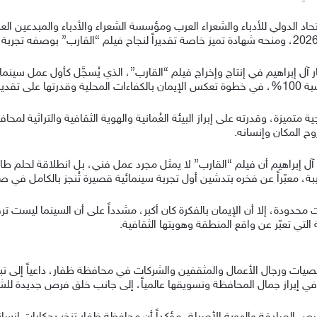
تحاد الدولي للأدباء والشعراء العرب ومؤسسة الشعراء والأدباء والمبدعين العر
عمار آل إبراهيم في إنتاج وإخراج فيلم “القارب”، الذي يُسجَّل كأول عمل سي
ة الأصيلة.
متميزة، وقدرته على إبراز البيئة العُمانية والهوية الثقافية والتراثية لم
 المكان وإنسانه.
 آل إبراهيم أن فيلم “القارب” لا يمثل مجرد عمل فني، بل انطلاقة لحلم طال
بة، معبّراً عن فخره بتدشين أول تجربة سينمائية قصيرة تُنجز بالكامل في 
محدودة، إلا أن الإيمان بالفكرة كان أكبر، مشدداً على أن السينما ليست ترف
التي تعبّر عن واقع المنطقة وهويتها الثقافية.
خصيات ورجال الأعمال والمثقفين والشركات في محافظة ظفار، داعياً إلى تبني
 وفي إبراز جمال المحافظة وتسويقها عالمياً، إلى جانب خلق فرص جديدة لل