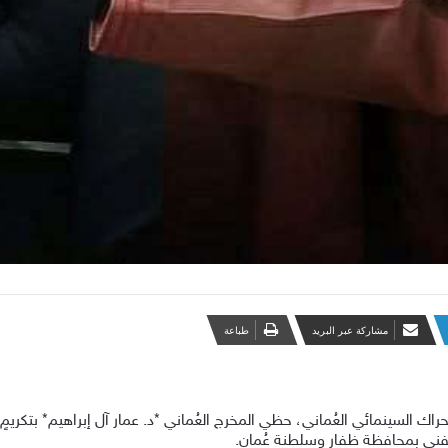
مشاركة عبر البريد
طباعة
لحراك السينمائي العُماني، حظي المخرج العُماني *د. عمار آل إبراهيم* بتك
لفني بمحافظة ظفار وسلطنة عُمان.