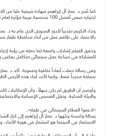
كما مُنح د. عمار آل إبراهيم شهادة شرفية عليا من الا
اختياره ضمن أفضل 100 شخصية عربية مؤثرة لعام 2026، ومنحه شهادة تميز خاصة تقديراً لنجاح فيلم “القارب” بوصفه تجربة سينمائية عُمانية رائدة.
وجاء التكريم تقديراً للدور المحوري الذي قام به د. 
بالاعتماد على طاقم عمل من أبناء محافظة ظفار بنسبة 100%، في خطوة تعكس الإيمان بالكفاءات المحلية وقدرتها على تقديم أعمال فنية تحمل الهوية العُماني
وحقق الفيلم إشادات واسعة لما حمله من رؤية إخراجية 
للمشاركة في صناعة عمل سينمائي متكامل يعكس روح
وفي رسالة حملت أبعاداً ثقافية وتنموية، أكد د. عمار
بصفته مخرجاً فقط، وإنما كأحد أبناء هذه الأرض الطي
وأوضح أن الطريق لم يكن سهلاً، وأن الإمكانيات كانت 
والبيئة المحلية، ونقل القصص الإنسانية والاجتماعية 
«ادعموا القطاع السينمائي في ظفار»..
رسالة واضحة وجّهها د. عمار آل إبراهيم إلى كبار الش
الاستثمار في السينما هو استثمار في هوية الأبناء،