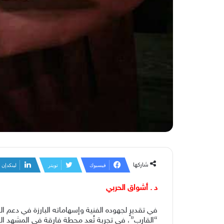
شاركها
فيسبوك
تويتر
لينكدإن
د . أشواق الحربي
في تقديرٍ لجهوده الفنية وإسهاماته البارزة في دعم ا
“القارب”، في تجربة تُعد محطة فارقة في المشهد ا