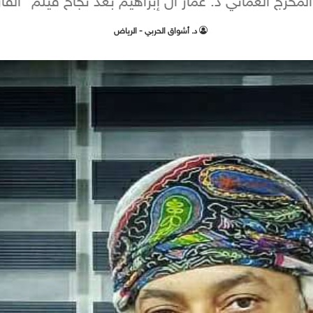
المخرج العُماني د. عمار آل إبراهيم بعد نجاح فيلم “القا
د. أشواق الحربي - الرياض