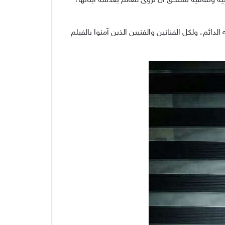
ة وثقافية تستحق أن تُروى للعالم بعدسة أبنائها،
لدائم، ولكل الفنانين والفنيين الذين آمنوا بالفيلم