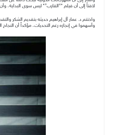
وأشار إلى أن المهرجانات الدولية تبحث دائماً عن ال
لافتاً إلى أن فيلم *“القارب”* ليس سوى البداية، و
واختتم د. عمار آل إبراهيم حديثه بتقديم الشكر والتقد
وأسهموا في إنجازه رغم التحديات، مؤكداً أن النجاح 