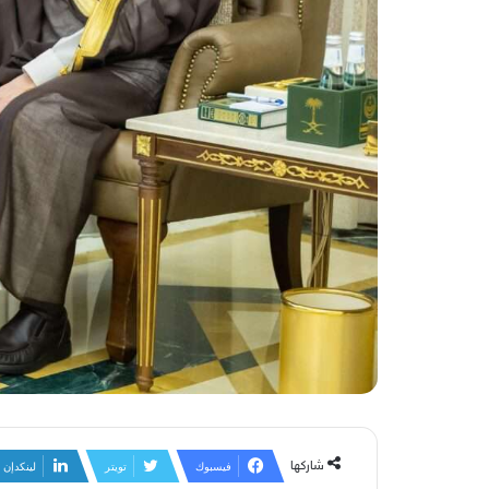
شاركها
فيسبوك
تويتر
لينكدإن